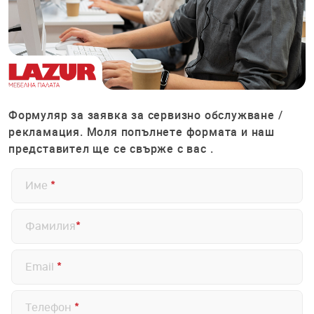
Формуляр за заявка за сервизно обслужване /
рекламация. Моля попълнете формата и наш
представител ще се свърже с вас .
Име
*
Фамилия
*
Email
*
Телефон
*