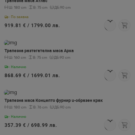
Трапезна маса Атлас
Ш:
180 cm
В:
75 cm
ДБ:
90 cm
- По заявка
919.81 € /
1799.00 лв.
Трапезна разтегателна маса Арка
Ш:
160 cm
В:
75 cm
ДБ:
90 cm
- Налично
868.69 € /
1699.01 лв.
Трапезна маса Концепто фурнир u-образен крак
Ш:
180 cm
В:
76 cm
ДБ:
90 cm
- Налично
357.39 € /
698.99 лв.