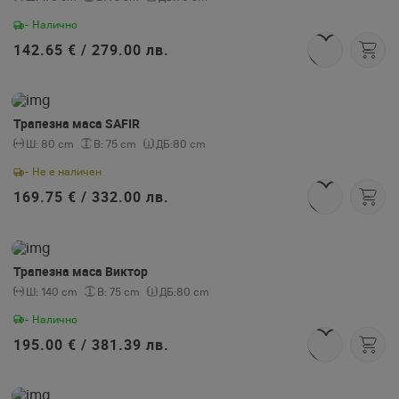
- Налично
142.65 € /
279.00 лв.
Трапезна маса SAFIR
Ш:
80 cm
В:
75 cm
ДБ:
80 cm
- Не е наличен
169.75 € /
332.00 лв.
Трапезна маса Виктор
Ш:
140 cm
В:
75 cm
ДБ:
80 cm
- Налично
195.00 € /
381.39 лв.