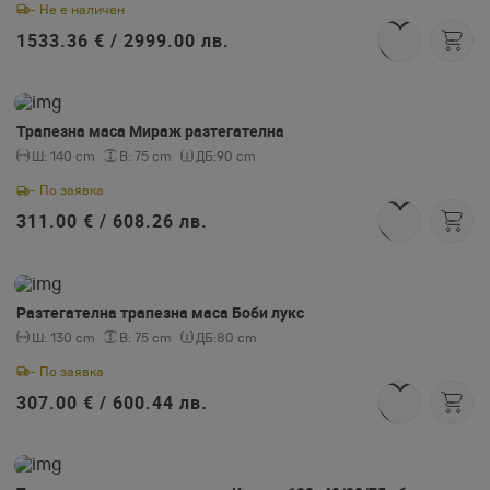
- Не е наличен
1533.36 € /
2999.00 лв.
Трапезна маса Мираж разтегателна
Ш:
140 cm
В:
75 cm
ДБ:
90 cm
- По заявка
311.00 € /
608.26 лв.
Разтегателна трапезна маса Боби лукс
Ш:
130 cm
В:
75 cm
ДБ:
80 cm
- По заявка
307.00 € /
600.44 лв.