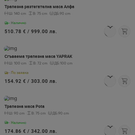
Трапезна разтегателна маса Алфа
Ш:
140 cm
В:
75 cm
ДБ:
90 cm
- Налично
510.78 € /
999.00 лв.
Сгъваема трапезна маса YAPRAK
Ш:
100 cm
В:
72 cm
ДБ:
100 cm
- По заявка
154.92 € /
303.00 лв.
Трапезна маса Pota
Ш:
90 cm
В:
75 cm
ДБ:
90 cm
- Налично
174.86 € /
342.00 лв.