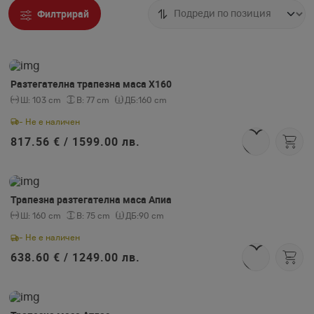
Филтрирай
Разтегателна трапезна маса Х160
Ш:
103 cm
В:
77 cm
ДБ:
160 cm
- Не е наличен
817.56 € /
1599.00 лв.
Трапезна разтегателна маса Апиа
Ш:
160 cm
В:
75 cm
ДБ:
90 cm
- Не е наличен
638.60 € /
1249.00 лв.