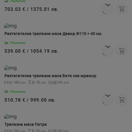
- Налично
703.03 € /
1375.01 лв.
Разтегателна трапезна маса Давид Ф110 + 40 см.
- Налично
539.00 € /
1054.19 лв.
Разтегателна трапезна маса Бета сив мрамор
Ш:
140 cm
В:
75 cm
ДБ:
90 cm
- Налично
510.78 € /
999.00 лв.
Трапезна маса Петра
Ш:
170 cm
В:
75 cm
ДБ:
90 cm