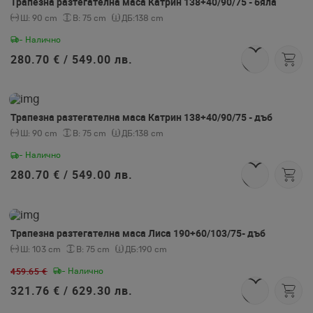
Трапезна разтегателна маса Катрин 138+40/90/75 - бяла
Ш:
90 cm
В:
75 cm
ДБ:
138 cm
- Налично
280.70 € /
549.00 лв.
Трапезна разтегателна маса Катрин 138+40/90/75 - дъб
Ш:
90 cm
В:
75 cm
ДБ:
138 cm
- Налично
280.70 € /
549.00 лв.
Трапезна разтегателна маса Лиса 190+60/103/75- дъб
-30%
Ш:
103 cm
В:
75 cm
ДБ:
190 cm
459.65 €
- Налично
321.76 € /
629.30 лв.