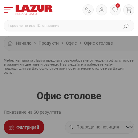
0
Начало
Продукти
Офис
Офис столове
Мебелна палата Лазур предлага разнообразие от модели офис столове
в различни цветове и размери. Разгледайте и изберете най-
подходящия за Вас офис стол или посетителски столове за Вашия
офис.
Офис столове
Показване на 30 резултата
Филтрирай