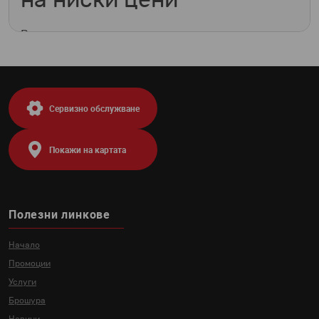
В тази категория предлагаме различни модели
столове за бюро, като имаме модели с висока и
ниска облегалка, много варианти на офис стол с
подлакътници. Имаме добри и евтини
предложения за класически посетителски стол,
които предлагаме в цвят черно и синьо. Разбира
Сервизно обслужване
се при нас ще намерите и модерен офис стол със
седалка и облегалка с тапицирана дамаска тип
мрежа, които се предлагат в богата гама от
Покажи на картата
цветове и лесно можете да съчетаете с
интериора във Вашия офис. Повечето от
моделите са с люлеещ механизъм и със
заключване в работна позиция за по-голямо
удобство, стабилност и правилна стойка при
Полезни линкове
ползване. Почти всички от моделите офис
столове разполагат и с газов амортисьор за
Начало
плавно регулиране на височината, което
понякога е необходимост в зависимост от това
Промоции
кой ги ползва. Предлагаме много столове за
Услуги
бюро, които са в различни цветови комбинации и
Брошура
с различна визия, като имаме модели с основен
тъмен цвят, като черен или сив и възможност за
Новини