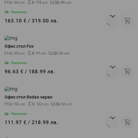
Ш:
64 cm
В:
113 cm
ДБ:
48 cm
- Налично
163.10 € /
319.00 лв.
Офис стол Fox
Ш:
45 cm
В:
91 cm
ДБ:
36 cm
- Налично
96.63 € /
188.99 лв.
Офис стол Rodeo черен
Ш:
50 cm
В:
122 cm
ДБ:
50 cm
- Налично
111.97 € /
218.99 лв.