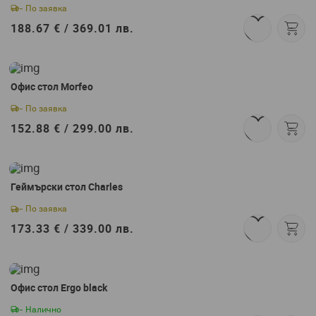
- По заявка
188.67 € /
369.01 лв.
Абонирай се сега
и вземи
Офис стол Morfeo
подарък!
- По заявка
152.88 € /
299.00 лв.
Геймърски стол Charles
Абонирай се
- По заявка
173.33 € /
339.00 лв.
Съгласен съм с
Общите условия
Офис стол Ergo black
- Налично