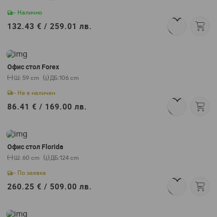
- Налично
132.43 € /
259.01 лв.
Офис стол Forex
Ш:
59 cm
ДБ:
106 cm
- Не е наличен
86.41 € /
169.00 лв.
Офис стол Florida
Ш:
60 cm
ДБ:
124 cm
- По заявка
260.25 € /
509.00 лв.