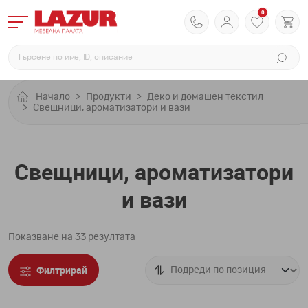
0
Начало
Продукти
Деко и домашен текстил
Свещници, ароматизатори и вази
Свещници, ароматизатори
и вази
Показване на 33 резултата
Филтрирай