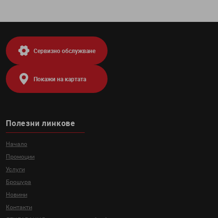
Освежете дома си с изисканите ухания на
нашите ароматизатори. Предлагаме широк
асортимент от аромати, които са подходящи за
всеки сезон и настроение. Независимо дали
предпочитате освежаващи цитрусови аромати
Сервизно обслужване
или спокойни и успокояващи нотки, при нас ще
намерите перфектния аромат за вашето
домашно пространство.
Покажи на картата
От класически до модерни, нашите вази са
идеални за показване на свежи цветя или като
самостоятелен декоративен елемент.
Изработени от висококачествено стъкло,
Полезни линкове
керамика или метал, нашите вази са налични в
различни размери и цветове, което ги прави
Начало
универсални за всякакъв тип декорация.
Промоции
Услуги
Брошура
Новини
Контакти