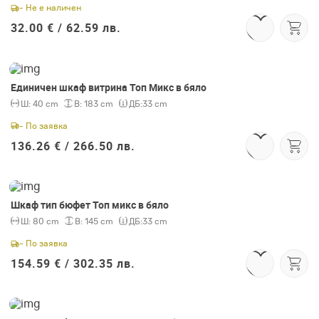
- Не е наличен
32.00 € /
62.59 лв.
Единичен шкаф витрина Топ Микс в бяло
Ш:
40 cm
В:
183 cm
ДБ:
33 cm
- По заявка
136.26 € /
266.50 лв.
Шкаф тип бюфет Топ микс в бяло
Ш:
80 cm
В:
145 cm
ДБ:
33 cm
- По заявка
154.59 € /
302.35 лв.