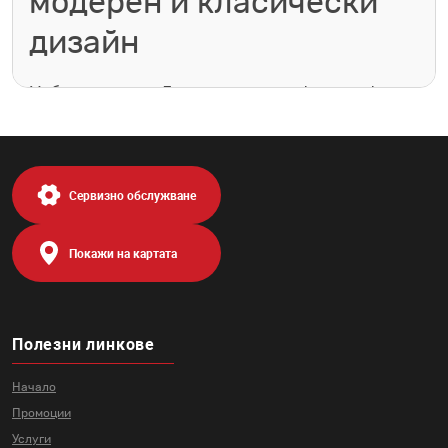
модерен и класически
дизайн
Мебелна палата Лазур предлага офис шкафове с
различна големина, функционалност, визия и
приложение. При нас ще откриете модели шкаф
за офис в класически ретро стил, малък скрин с
чекмеджета, висок шкаф етажерка, евтин шкаф
за офис с вратички и чекмеджета, модерен шкаф
Сервизно обслужване
с изчистена визия, функционалност и
изключително приятна комбинация на пастелни
цветове и още много други. Тъй като
Покажи на картата
обзавеждането на офис или кабинет може да се
окаже не толкова лесна задача, поради вида
дейност, големината на помещенията и тяхното
приложение и разпределение, то ние можем да
ви предложим много и различни размери на
Полезни линкове
шкафове, които да са Ви от голяма полза и в
същото време да бъдат красива част от
Начало
интериора на офиса. Имаме модели нисък шкаф
с 3 врати и 2 чекмеджета, който е много
Промоции
подходящ за организацията на документи и
Услуги