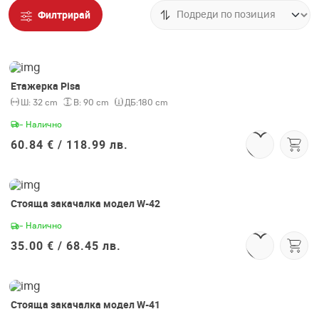
Филтрирай
Етажерка Pisa
Ш:
32 cm
В:
90 cm
ДБ:
180 cm
- Налично
60.84 € /
118.99 лв.
Стояща закачалка модел W-42
- Налично
35.00 € /
68.45 лв.
Стояща закачалка модел W-41