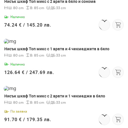
Нисък шкаф Топ микс с 2 врати в бяло и сонома
Ш:
80 cm
В:
85 cm
ДБ:
33 cm
- Налично
74.24 € /
145.20 лв.
Нисък шкаф Топ микс с 1 врата и 4 чекмеджета в бяло
Ш:
80 cm
В:
85 cm
ДБ:
33 cm
- Налично
126.64 € /
247.69 лв.
Нисък шкаф Топ микс с 2 врати и 1 чекмедже в бяло
Ш:
80 cm
В:
85 cm
ДБ:
33 cm
- По заявка
91.70 € /
179.35 лв.