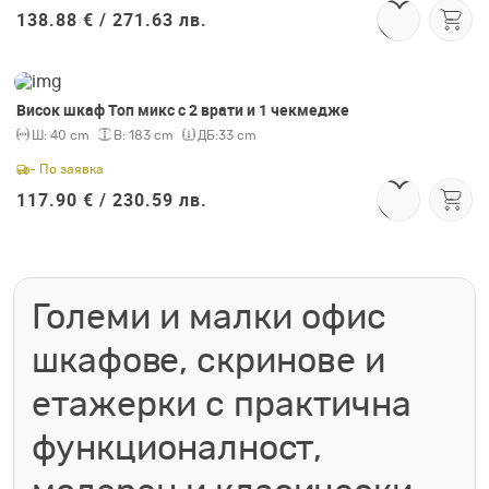
138.88 € /
271.63 лв.
Висок шкаф Топ микс с 2 врати и 1 чекмедже
Ш:
40 cm
В:
183 cm
ДБ:
33 cm
- По заявка
117.90 € /
230.59 лв.
Големи и малки офис
шкафове, скринове и
етажерки с практична
функционалност,