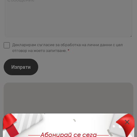
Съобщение
*
Декларирам съгласие за обработка на лични данни с цел
отговор на моето запитване.
*
Изпрати
Абонирай се сега