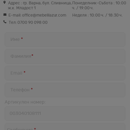
Адрес : гр. Варна, бул. Сливница,
Понеделник-Събота : 10:00
ж.к. Младост 1
ч. / 19:00 ч.
E-mail:
office@mebelilazur.com
Неделя : 10:00 ч. / 18:30 ч.
Тел:
0700 90 098 00
Име
*
Фамилия
*
Email
*
Телефон
*
Артикулен номер:
Артикулен
номер