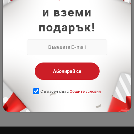
и вземи
подарък!
Абонирай се
Съгласен съм с
Общите условия