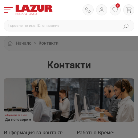
0
Начало
Контакти
Контакти
Информация за контакт:
Работно Време: