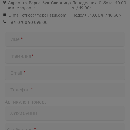
Адрес : гр. Варна, бул. Сливница,
Понеделник-Събота : 10:00
ж.к. Младост 1
ч. / 19:00 ч.
E-mail:
office@mebelilazur.com
Неделя : 10:00 ч. / 18:30 ч.
Тел:
0700 90 098 00
Име
*
Фамилия
*
Email
*
Телефон
*
Артикулен номер:
Артикулен
номер