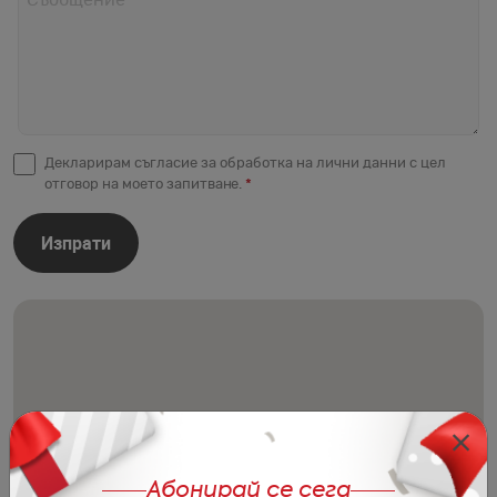
Съобщение
*
Декларирам съгласие за обработка на лични данни с цел
отговор на моето запитване.
*
Изпрати
Абонирай се сега