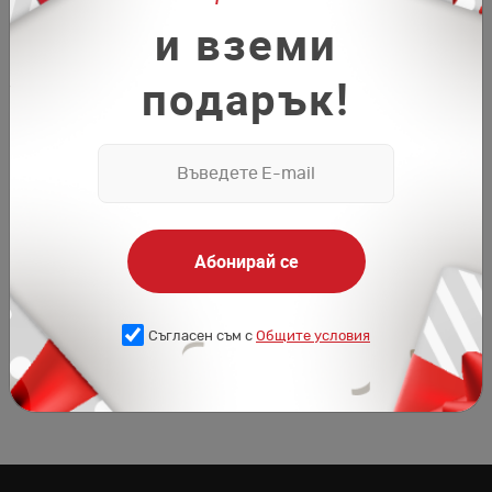
и вземи
подарък!
Абонирай се
Съгласен съм с
Общите условия