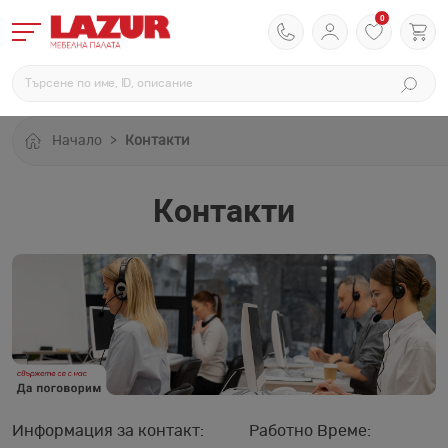
0
Начало
Контакти
Контакти
Информация за контакт:
Работно Време: