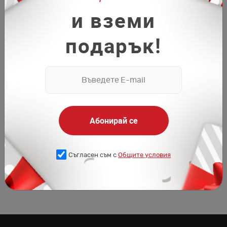
и вземи
подарък!
Абонирай се
Съгласен съм с
Общите условия