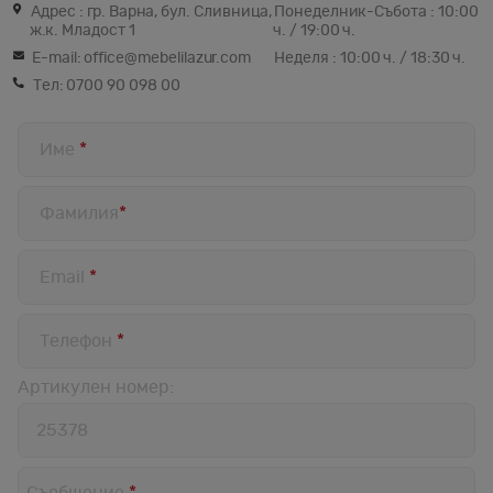
Адрес : гр. Варна, бул. Сливница,
Понеделник-Събота : 10:00
ж.к. Младост 1
ч. / 19:00 ч.
E-mail:
office@mebelilazur.com
Неделя : 10:00 ч. / 18:30 ч.
Тел:
0700 90 098 00
Име
*
Фамилия
*
Email
*
Телефон
*
Артикулен номер:
Артикулен
номер