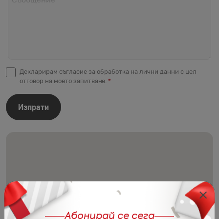
Съобщение
*
Декларирам съгласие за обработка на лични данни с цел
отговор на моето запитване.
*
Изпрати
Абонирай се сега