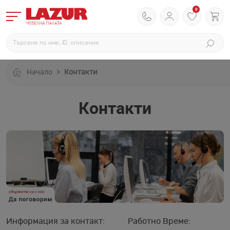
0
Начало
Контакти
Контакти
Информация за контакт:
Работно Време: