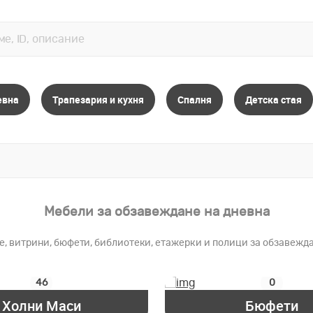
евна
Трапезария и кухня
Спалня
Детска стая
Мебели за обзавеждане на дневна
, витрини, бюфети, библиотеки, етажерки и полици за обзавеждан
46
0
Холни Маси
Бюфети