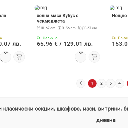
ала
холна маса Кубус с
Нощно 
чекмеджета
Ш:
67 cm
В:
36 cm
ДБ:
67 cm
ка
- Налично
- По за
0.07 лв.
65.96 € /
129.01 лв.
153.0
1
2
3
4
 класически секции, шкафове, маси, витрини, 
дневна