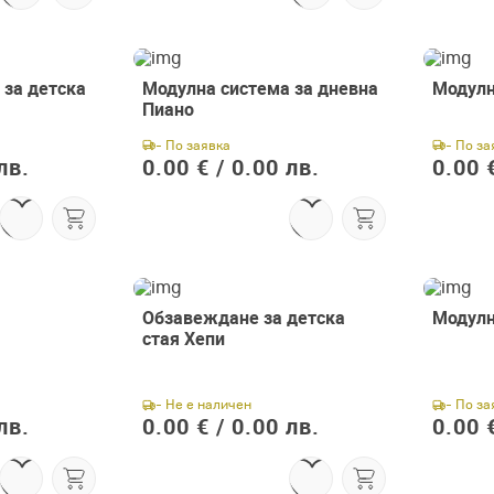
 за детска
Модулна система за дневна
Модулн
Пиано
- По заявка
- По за
лв.
0.00 € /
0.00 лв.
0.00 €
Абонирай се сега
и вземи подарък
Обзавеждане за детска
Модулн
стая Хепи
- Не е наличен
- По за
лв.
0.00 € /
0.00 лв.
0.00 €
Абонирай се