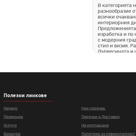
В категорията н
разнообразие о
всички очаквани
интериорния ди
Предложенията 
изработка и по 
с модерния гра
стил и визия. Р
Дървесината и ц
можете да ги по
Масичка за хол
Полезни линкове
Ако търсите хол
материали и пок
дизайнерски ма
Начало
при поръчка.
доставим бързо 
Промоции
Поръчки и Доставки
Услуги
На изплащане
Брошура
Политика за поверителност