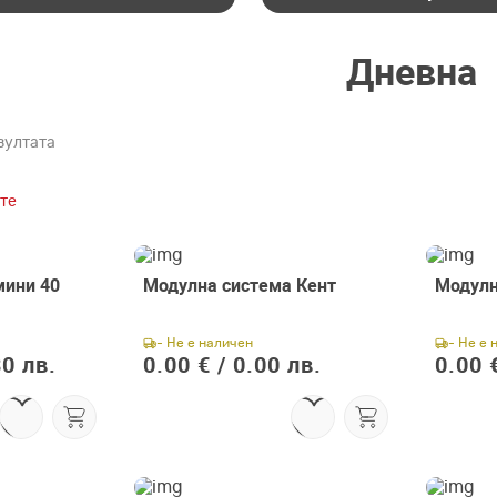
Дневна
зултата
те
мини 40
Модулна система Кент
Модулн
- Не е наличен
- Не е 
0 лв.
0.00 € /
0.00 лв.
0.00 €