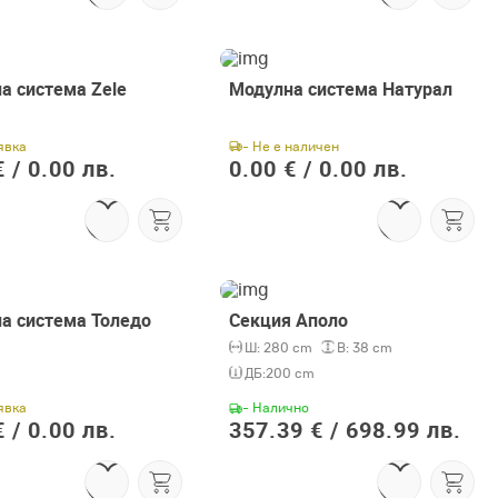
а система Zele
Модулна система Натурал
явка
- Не е наличен
 /
0.00 лв.
0.00 € /
0.00 лв.
!
а система Толедо
Секция Аполо
Ш:
280 cm
В:
38 cm
ДБ:
200 cm
явка
- Налично
 /
0.00 лв.
357.39 € /
698.99 лв.