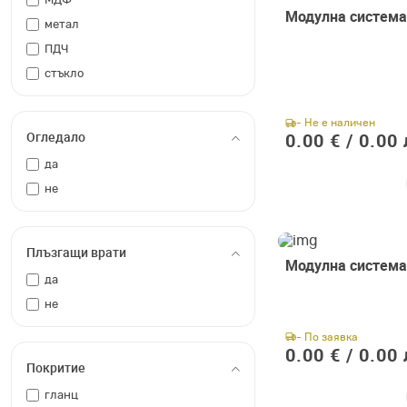
МДФ
Модулна система
метал
ПДЧ
стъкло
- Не е наличен
Огледало
0.00 € /
0.00 
да
не
Плъзгащи врати
Модулна система
да
не
- По заявка
0.00 € /
0.00 
Покритие
гланц