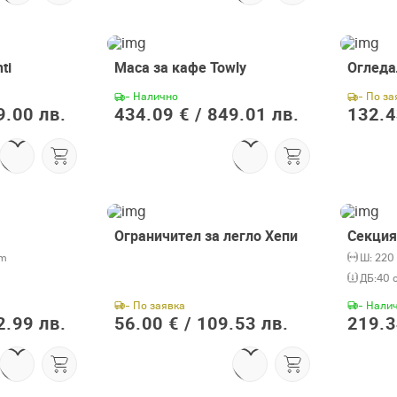
Съгласен съм с
Общите условия
ti
Маса за кафе Towly
Огледа
- Налично
- По за
9.00 лв.
434.09 € /
849.01 лв.
132.4
Ограничител за легло Хепи
Секция
cm
Ш:
220
ДБ:
40 
- По заявка
- Нали
2.99 лв.
56.00 € /
109.53 лв.
219.3