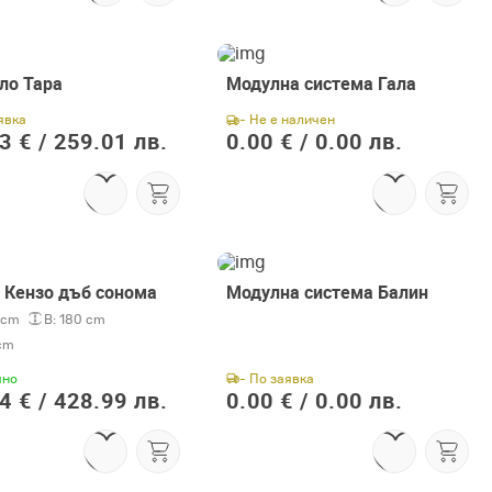
ло Тара
Модулна система Гала
явка
- Не е наличен
3 € /
259.01 лв.
0.00 € /
0.00 лв.
 Кензо дъб сонома
Модулна система Балин
 cm
В:
180 cm
cm
чно
- По заявка
4 € /
428.99 лв.
0.00 € /
0.00 лв.