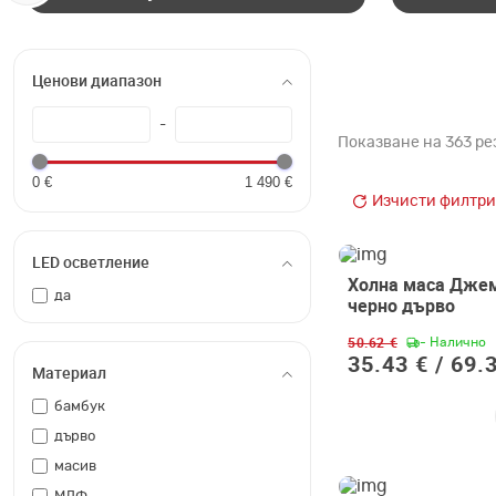
Ценови диапазон
-
Показване на 363 ре
0 €
1 490 €
Изчисти филтри
LED осветление
Холна маса Дже
-30%
да
черно дърво
50.62 €
- Налично
35.43 € /
69.3
Материал
бамбук
дърво
масив