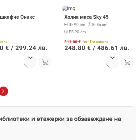
шкафче Оникс
Холна маса Sky 45
-20%
Ш:
90 cm
В:
36 cm
ДБ:
90 cm
311.00 €
явка
- По заявка
0 € /
299.24 лв.
248.80 € /
486.61 лв.
библиотеки и етажерки за обзавеждане на