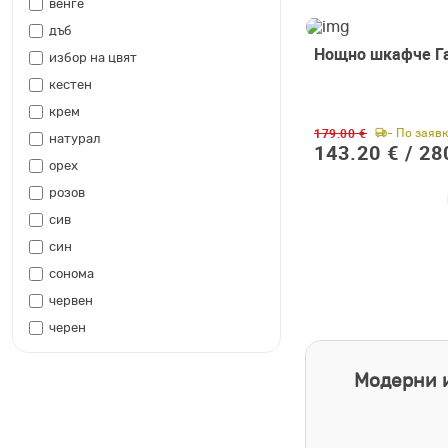
венге
дъб
Нощно шкафче Г
-20%
избор на цвят
кестен
крем
179.00 €
- По заяв
натурал
143.20 € /
28
орех
розов
сив
син
сонома
червен
черен
Модерни и