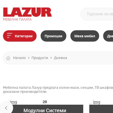
Категории
Промоции
Мека мебел
Дн
Начало
Продукти
Дневна
Мебелна палата Лазур предлага холни маси, секции, ТВ шкафове
доказани производители.
28
Модулни Системи