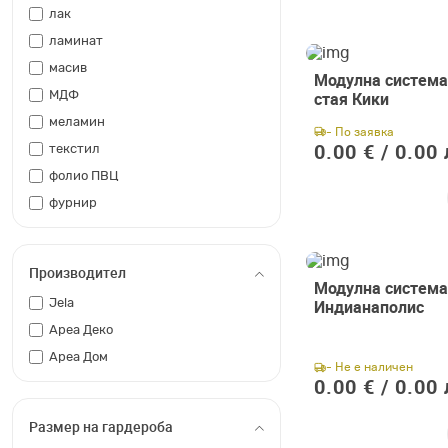
лак
ламинат
масив
Модулна система
стая Кики
МДФ
меламин
- По заявка
0.00 € /
0.00 
текстил
фолио ПВЦ
фурнир
Производител
Модулна система
Индианаполис
Jela
Ареа Деко
Ареа Дом
- Не е наличен
0.00 € /
0.00 
Размер на гардероба