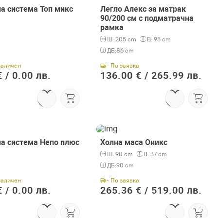
а система Топ микс
Легло Алекс за матрак
90/200 см с подматрачна
рамка
Ш:
205 cm
В:
95 cm
ДБ:
86 cm
наличен
- По заявка
 /
0.00 лв.
136.00 € /
265.99 лв.
а система Непо плюс
Холна маса Оникс
Ш:
90 cm
В:
37 cm
ДБ:
90 cm
наличен
- По заявка
 /
0.00 лв.
265.36 € /
519.00 лв.