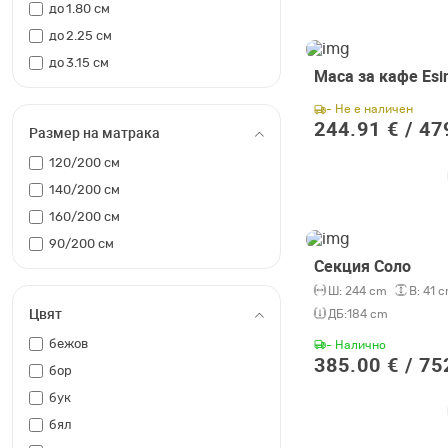
до 1.80 см
до 2.25 см
до 3.15 см
Маса за кафе Esin
- Не е наличен
244.91 € /
47
Размер на матрака
120/200 см
140/200 см
160/200 см
90/200 см
Секция Соло
Ш:
244 cm
В:
41 
Цвят
ДБ:
184 cm
бежов
- Налично
385.00 € /
75
бор
бук
бял