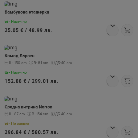
Бамбукова етажерка
- Налично
25.05 € /
48.99 лв.
Комод Ларсен
Ш:
150 cm
В:
81 cm
ДБ:
40 cm
- Налично
152.88 € /
299.01 лв.
Средна витрина Norton
Ш:
87 cm
В:
154 cm
ДБ:
40 cm
- По заявка
296.84 € /
580.57 лв.