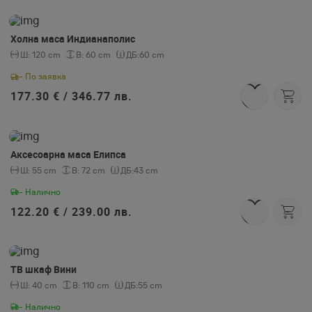
Холна маса Индианаполис
Ш:
120 cm
В:
60 cm
ДБ:
60 cm
- По заявка
177.30 € /
346.77 лв.
Аксесоарна маса Елипса
Ш:
55 cm
В:
72 cm
ДБ:
43 cm
- Налично
122.20 € /
239.00 лв.
ТВ шкаф Вини
Ш:
40 cm
В:
110 cm
ДБ:
55 cm
- Налично