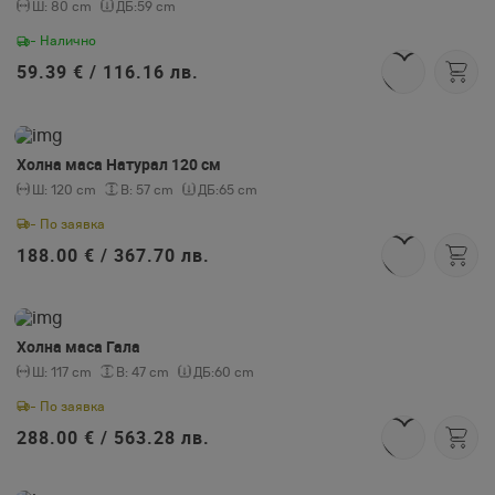
Ш:
80 cm
ДБ:
59 cm
- Налично
59.39 € /
116.16 лв.
Холна маса Натурал 120 см
Ш:
120 cm
В:
57 cm
ДБ:
65 cm
- По заявка
188.00 € /
367.70 лв.
Холна маса Гала
Ш:
117 cm
В:
47 cm
ДБ:
60 cm
- По заявка
288.00 € /
563.28 лв.