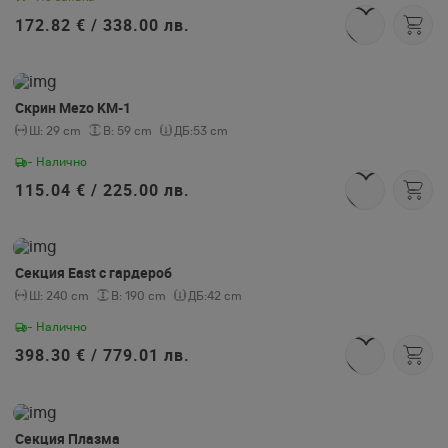
172.82 € /
338.00 лв.
Скрин Mezo KM-1
Ш:
29 cm
В:
59 cm
ДБ:
53 cm
- Налично
115.04 € /
225.00 лв.
Секция East с гардероб
Ш:
240 cm
В:
190 cm
ДБ:
42 cm
- Налично
398.30 € /
779.01 лв.
Секция Плазма