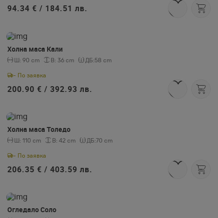
94.34 € /
184.51 лв.
Холна маса Кали
Ш:
90 cm
В:
36 cm
ДБ:
58 cm
- По заявка
200.90 € /
392.93 лв.
Холна маса Толедо
Ш:
110 cm
В:
42 cm
ДБ:
70 cm
- По заявка
206.35 € /
403.59 лв.
Огледало Соло