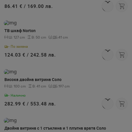
86.41 € /
169.00 лв.
ТВ шкаф Norton
Ш:
127 cm
В:
50 cm
ДБ:
41 cm
- По заявка
124.03 € /
242.58 лв.
Висока двойна витрина Соло
Ш:
100 cm
В:
41 cm
ДБ:
197 cm
- Налично
282.99 € /
553.48 лв.
Двойна витрина с 1 стъклена и 1 плътна врата Соло