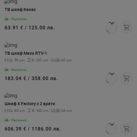
ТВ шкаф Кензо
- Налично
63.91 € /
125.00 лв.
ТВ шкаф Mezo RTV-1
Ш:
39 cm
В:
120 cm
ДБ:
60 cm
- Налично
183.04 € /
358.00 лв.
Шкаф Х Factory с 2 врати
Ш:
40 cm
В:
160 cm
ДБ:
56 cm
- Налично
606.39 € /
1186.00 лв.