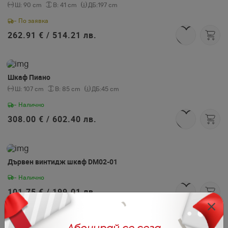
Ш:
90 cm
В:
41 cm
ДБ:
197 cm
- По заявка
262.91 € /
514.21 лв.
Шкаф Пиано
Ш:
107 cm
В:
85 cm
ДБ:
45 cm
- Налично
308.00 € /
602.40 лв.
Дървен винтидж шкаф DM02-01
- Налично
101.75 € /
199.01 лв.