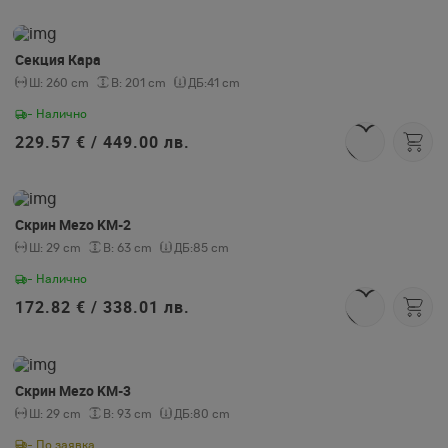
Секция Кара
Ш:
260 cm
В:
201 cm
ДБ:
41 cm
- Налично
229.57 € /
449.00 лв.
Скрин Mezo KM-2
Ш:
29 cm
В:
63 cm
ДБ:
85 cm
- Налично
172.82 € /
338.01 лв.
Скрин Mezo KM-3
Ш:
29 cm
В:
93 cm
ДБ:
80 cm
- По заявка