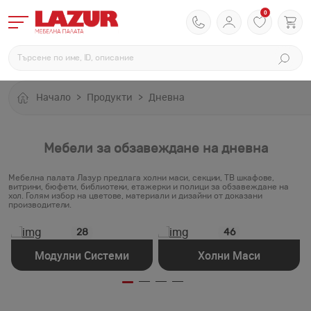
0
Начало
Продукти
Дневна
Мебели за обзавеждане на дневна
Мебелна палата Лазур предлага холни маси, секции, ТВ шкафове,
витрини, бюфети, библиотеки, етажерки и полици за обзавеждане на
хол. Голям избор на цветове, материали и дизайни от доказани
производители.
28
46
Модулни Системи
Холни Маси