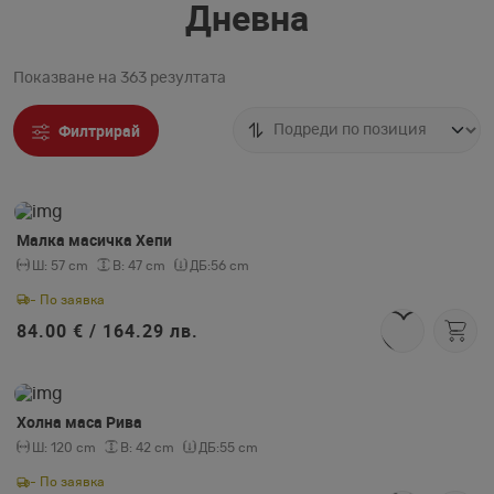
Дневна
Показване на 363 резултата
Филтрирай
Малка масичка Хепи
Ш:
57 cm
В:
47 cm
ДБ:
56 cm
- По заявка
84.00 € /
164.29 лв.
Холна маса Рива
Ш:
120 cm
В:
42 cm
ДБ:
55 cm
- По заявка