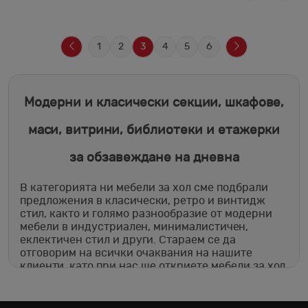
1
2
3
4
5
6
Модерни и класически секции, шкафове,
маси, витрини, библиотеки и етажерки
за обзавеждане на дневна
В категорията ни мебели за хол сме подбрали
предложения в класически, ретро и винтидж
стил, както и голямо разнообразие от модерни
мебели в индустриален, минималистичен,
еклектичен стил и други. Стараем се да
отговорим на всички очаквания на нашите
клиенти, като при нас ще откриете мебели за хол,
които отговарят на най-новите тенденции в
интериорния дизайн и обзавеждане.
Предложенията ни са актуални и на изгодни