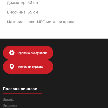
Диаметър: 53 см
Височина: 55 см
Материал: плот MDF, метални крака
Сервизно обслужване
Покажи на картата
Полезни линкове
Начало
Промоции