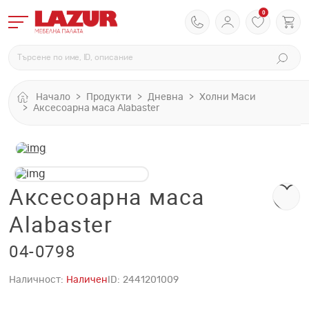
0
Начало
Продукти
Дневна
Холни Маси
Аксесоарна маса Alabaster
Аксесоарна маса
Alabaster
04-0798
Наличност:
Наличен
ID:
2441201009