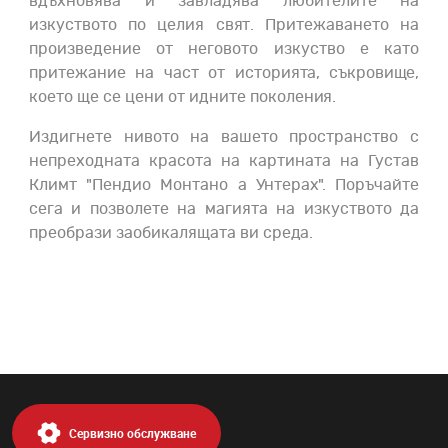
вдъхновява и завладява любителите на
изкуството по целия свят. Притежаването на
произведение от неговото изкуство е като
притежание на част от историята, съкровище,
което ще се цени от идните поколения.
Издигнете нивото на вашето пространство с
непреходната красота на картината на Густав
Климт "Пендио Монтано а Унтерах". Поръчайте
сега и позволете на магията на изкуството да
преобрази заобикалящата ви среда.
Сервизно обслужване