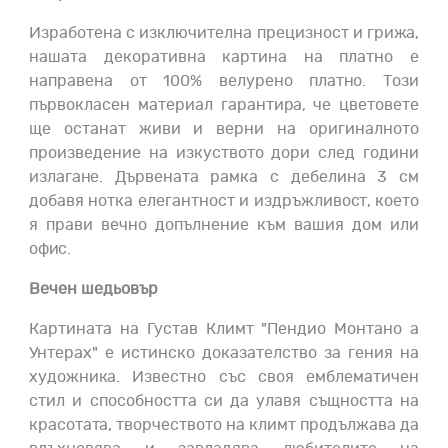
Изработена с изключителна прецизност и грижа,
нашата декоративна картина на платно е
направена от 100% велурено платно. Този
първокласен материал гарантира, че цветовете
ще останат живи и верни на оригиналното
произведение на изкуството дори след години
излагане. Дървената рамка с дебелина 3 см
добавя нотка елегантност и издръжливост, което
я прави вечно допълнение към вашия дом или
офис.
Вечен шедьовър
Картината на Густав Климт "Пендио Монтано а
Унтерах" е истинско доказателство за гения на
художника. Известно със своя емблематичен
стил и способността си да улавя същността на
красотата, творчеството на климт продължава да