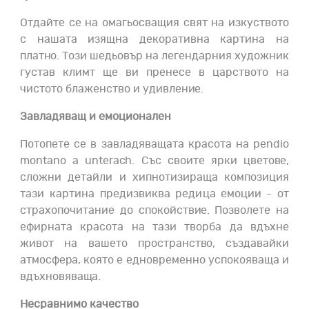
Отдайте се на омагьосващия свят на изкуството
с нашата изящна декоративна картина на
платно. Този шедьовър на легендарния художник
густав климт ще ви пренесе в царството на
чистото блаженство и удивление.
Завладяващ и емоционален
Потопете се в завладяващата красота на pendio
montano a unterach. Със своите ярки цветове,
сложни детайли и хипнотизираща композиция
тази картина предизвиква редица емоции - от
страхопочитание до спокойствие. Позволете на
ефирната красота на тази творба да вдъхне
живот на вашето пространство, създавайки
атмосфера, която е едновременно успокояваща и
вдъхновяваща.
Несравнимо качество