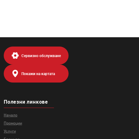
Сервизно обслужване
Покажи на картата
Полезни линкове
Начало
Промоции
Услуги