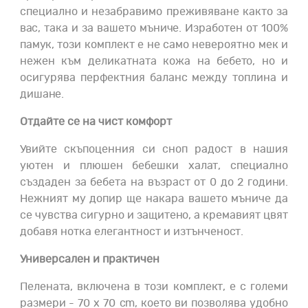
специално и незабравимо преживяване както за
вас, така и за вашето мъниче. Изработен от 100%
памук, този комплект е не само невероятно мек и
нежен към деликатната кожа на бебето, но и
осигурява перфектния баланс между топлина и
дишане.
Отдайте се на чист комфорт
Увийте скъпоценния си сноп радост в нашия
уютен и плюшен бебешки халат, специално
създаден за бебета на възраст от 0 до 2 години.
Нежният му допир ще накара вашето мъниче да
се чувства сигурно и защитено, а кремавият цвят
добавя нотка елегантност и изтънченост.
Универсален и практичен
Пелената, включена в този комплект, е с големи
размери - 70 x 70 cm, което ви позволява удобно