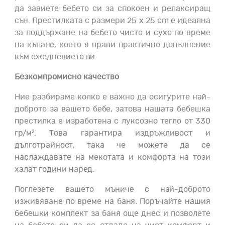
да завиете бебето си за спокоен и релаксиращ
сън. Престилката с размери 25 x 25 cm е идеална
за поддържане на бебето чисто и сухо по време
на къпане, което я прави практично допълнение
към ежедневието ви.
Безкомпромисно качество
Ние разбираме колко е важно да осигурите най-
доброто за вашето бебе, затова нашата бебешка
престилка е изработена с луксозно тегло от 330
гр/м². Това гарантира издръжливост и
дълготрайност, така че можете да се
наслаждавате на мекотата и комфорта на този
халат години наред.
Поглезете вашето мъниче с най-доброто
изживяване по време на баня. Поръчайте нашия
бебешки комплект за баня още днес и позволете