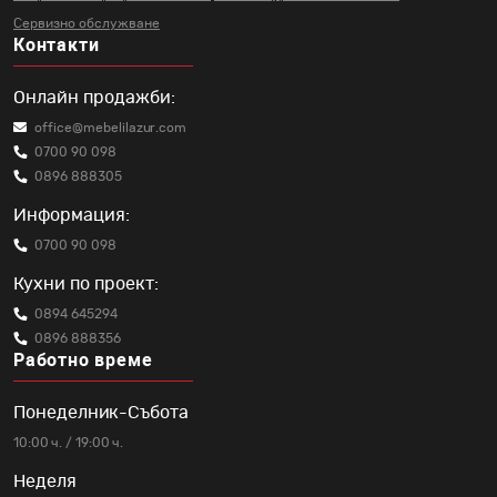
Сервизно обслужване
Контакти
Онлайн продажби:
office@mebelilazur.com
0700 90 098
0896 888305
Информация:
0700 90 098
Кухни по проект:
0894 645294
0896 888356
Работно време
Понеделник-Събота
10:00 ч. / 19:00 ч.
Неделя