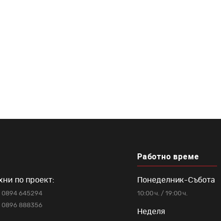
ообразие от
маски
Работно време
хни по проект:
Понеделник-Събота
0894 645294
10:00 ч. / 19:00 ч.
0896 888356
Неделя