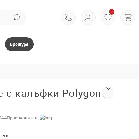
0
Брошура
 с калъфки Polygon
244
Производител:
0 cm