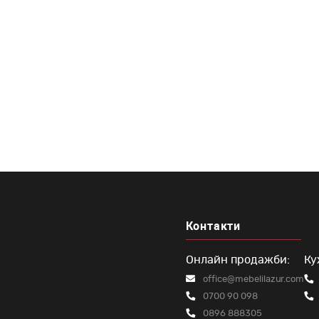
разн
Да
Контакти
Онлайн продажби:
Ку
office@mebelilazur.com
0700 90 098
0896 888305