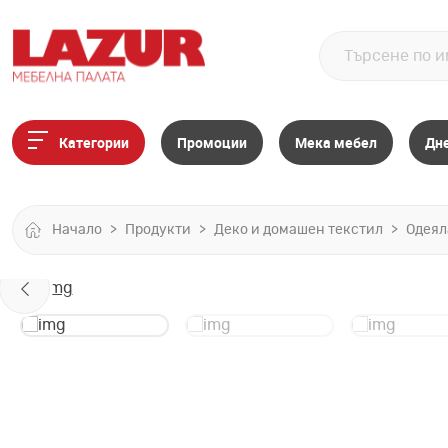
Категории
Промоции
Мека мебел
Дн
Начало
Продукти
Деко и домашен текстил
Одеял