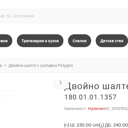
евна
Трапезария и кухня
Спалня
Детска стая
а
Двойно шалте с калъфки Polygon
Двойно шалте
180.01.01.1357
Наличност:
Наличен
ID:
2510105
Ш: 230.00 cm
ДБ: 240.0