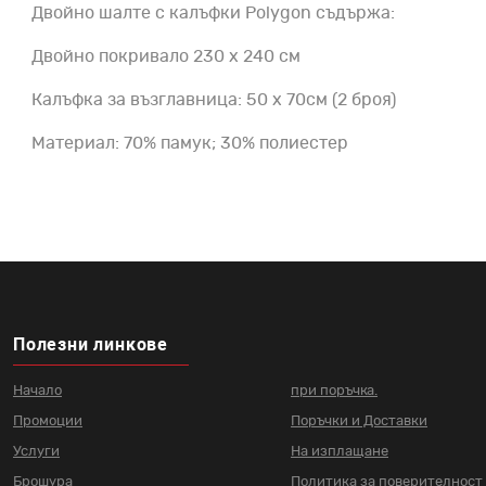
Двойно шалте с калъфки Polygon съдържа:
Двойно покривало 230 х 240 см
Калъфка за възглавница: 50 х 70см (2 броя)
Материал: 70% памук; 30% полиестер
Полезни линкове
Начало
при поръчка.
Промоции
Поръчки и Доставки
Услуги
На изплащане
Брошура
Политика за поверителност