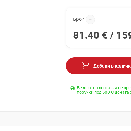
Брой:
81.40 € /
159
Добави в количк
Безплатна доставка се пре
поръчки под 500 € цената 