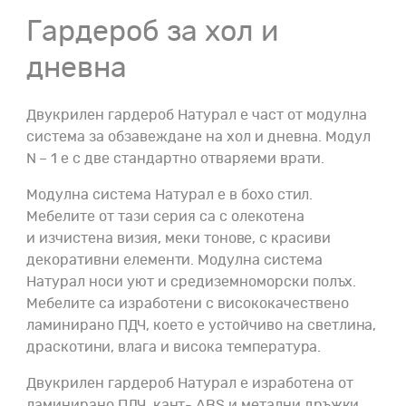
Гардероб за хол и
дневна
Двукрилен гардероб Натурал е част от модулна
система за обзавеждане на хол и дневна. Mодул
N – 1 e с две стандартно отваряеми врати.
Модулна система Натурал е в бохо стил.
Мебелите от тази серия са с олекотена
и изчистена визия, меки тонове, с красиви
декоративни елементи. Модулна система
Натурал носи уют и средиземноморски полъх.
Мебелите са изработени с висококачествено
ламинирано ПДЧ, което е устойчиво на светлина,
драскотини, влага и висока температура.
Двукрилен гардероб Натурал е изработена от
ламинирано ПДЧ, кант- ABS и метални дръжки.