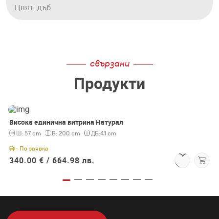
Цвят: дъб
свързани
Продукти
Висока единична витрина Натурал
Ш:
57 cm
В:
200 cm
ДБ:
41 cm
- По заявка
340.00 € /
664.98 лв.