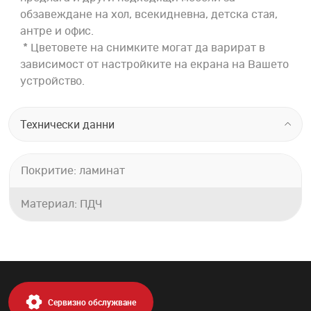
обзавеждане на хол, всекидневна, детска стая,
антре и офис.
* Цветовете на снимките могат да варират в
зависимост от настройките на екрана на Вашето
устройство.
Технически данни
Покритие: ламинат
Материал: ПДЧ
Сервизно обслужване