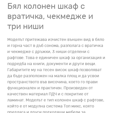
Бял колонен шкаф с
вратичка, чекмедже и
три ниши
Моделът притежава изчистен външен вид в бяло
и горна част в дъб сонома, разполага с вратичка
и чекмедже с дръжки, 3 ниши отделени с
рафтове. Това е единичен шкаф за организация и
подредба на книги, документи и други вещи.
Габаритите му на тесен висок шкаф позволяват
да бъде разположен на малка площ и да усвои
пространството във височина, което го прави
функционален и практичен. Произведен от
качествен материал ПДЧ и с покритие от
ламинат. Моделът е тип колонен шкаф с рафтове,
който е от модулна система Топ микс, която
предлага и други подходящи мебели за