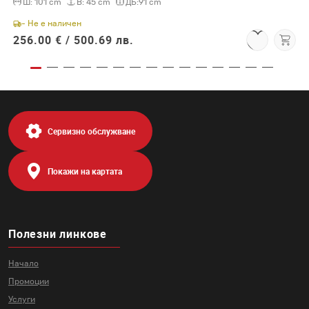
Ш:
101 cm
В:
45 cm
ДБ:
91 cm
- Не е наличен
256.00 € /
500.69 лв.
Сервизно обслужване
Покажи на картата
Полезни линкове
Начало
Промоции
Услуги