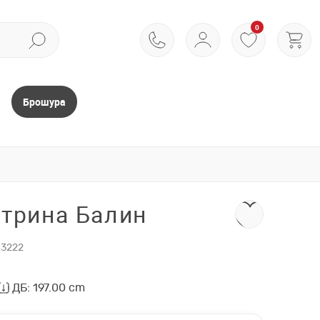
0
Брошура
итрина Балин
3222
ДБ: 197.00 cm