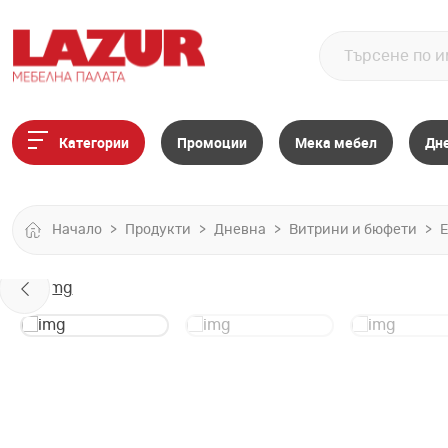
Категории
Промоции
Мека мебел
Дн
Начало
Продукти
Дневна
Витрини и бюфети
Е