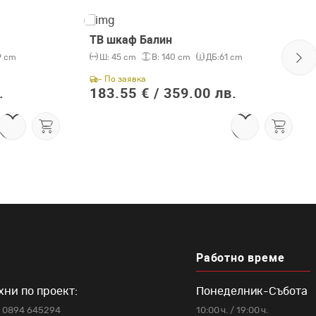
ТВ шкаф Балин
9 cm
Ш:
45 cm
В:
140 cm
ДБ:
61 cm
- По заявка
.
183.55 € /
359.00 лв.
Работно време
хни по проект:
Понеделник-Събота
0894 645294
10:00 ч. / 19:00 ч.