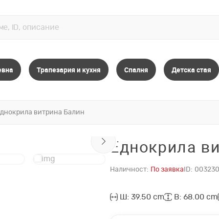
евна
Трапезария и кухня
Спалня
Детска стая
днокрила витрина Балин
Еднокрила в
Наличност:
По заявка
ID:
003230
Ш: 39.50 cm
В: 68.00 cm