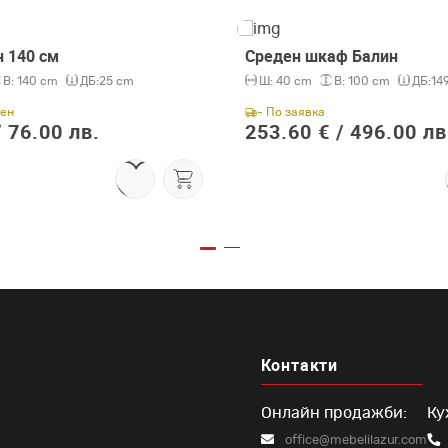
 140 см
Среден шкаф Балин
В:
140 cm
ДБ:
25 cm
Ш:
40 cm
В:
100 cm
ДБ:
14
чен
- По заявка
/
76.00 лв.
253.60 € /
496.00 лв
Контакти
Онлайн продажби:
Ку
office@mebelilazur.com