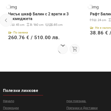
Нисък шкаф Балин с 2 врати и 3
Рафт Балин
чекмеджета
Ш:
24 cm
Ш:
45 cm
В:
160 cm
ДБ:
85 cm
- Не е нали
38.86 € 
- По заявка
260.76 € /
510.00 лв.
Полезни линкове
Начало
при поръчка.
Промоции
Поръчки и Доставки