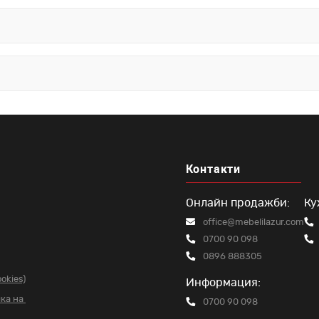
Контакти
Онлайн продажби:
Ку
office@mebelilazur.com
0700 90 098
0896 888305
okies)
Информация:
чка на
0700 90 098