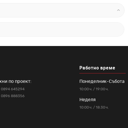
Работно време
хни по проект:
Понеделник-Събота
0894 645294
10:00 ч. / 19:00 ч.
0896 888356
Неделя
10:00 ч. / 18:30 ч.