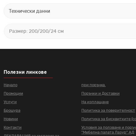
Технически данни
Размер: 200/200/24 см
Полезни линкове
Начало
при поръчка.
Промоции
Поръчки и Доставки
Услуги
На изплащане
Брошура
Политика за поверителност
Новини
Политика за бисквитките (co
Контакти
Условия за ползване и поръ
"Мебелна палата Лазур" АД