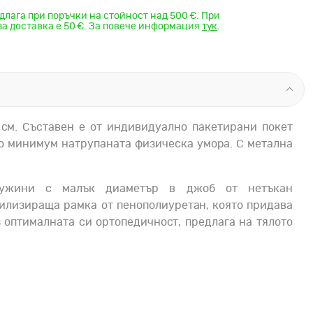
длага при поръчки на стойност над 500 €. При
за доставка е 50 €. За повече информация
тук
.
 см. Съставен е от индивидуално пакетирани покет
о минимум натрупаната физическа умора. С метална
пружини с малък диаметър в джоб от нетъкан
билизираща рамка от пенополиуретан, която придава
з оптималната си ортопедичност, предлага на тялото