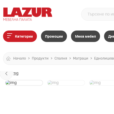
Категории
Промоции
Мека мебел
Дн
Начало
Продукти
Спалня
Матраци
Еднолицев