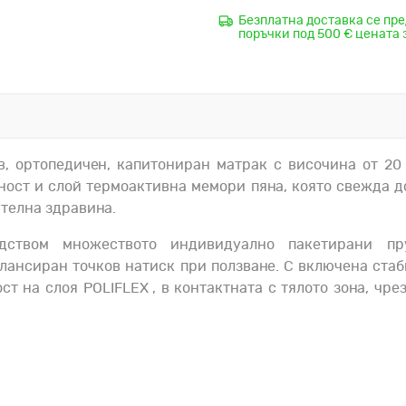
Безплатна доставка се пре
поръчки под 500 € цената 
в, ортопедичен, капитониран матрак с височина от 20
ност и слой термоактивна мемори пяна, която свежда д
телна здравина.
едством множеството индивидуално пакетирани 
алансиран точков натиск при ползване. С включена ста
т на слоя POLIFLEX , в контактната с тялото зона, чре