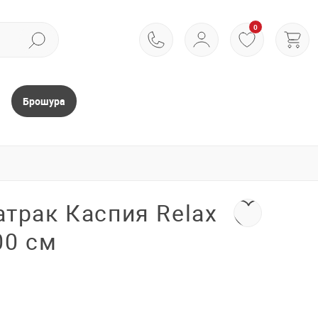
0
Брошура
трак Каспия Relax
00 см