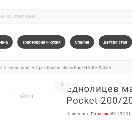
евна
Трапезария и кухня
Спалня
Детска стая
и
Eднолицев матрак Каспия Relax Pocket 200/200 см
Eднолицев ма
Pocket 200/2
Наличност:
По заявка
ID:
231101