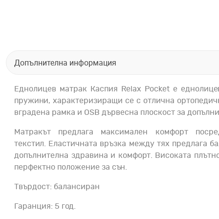
Допълнителна информация
Eднолицев матрак Каспия Relax Pocket е еднолице
пружини, характеризиращи се с отлична ортопедич
вградена рамка и OSB дървесна плоскост за допълни
Матракът предлага максимален комфорт поср
текстил. Еластичната връзка между тях предлага б
допълнителна здравина и комфорт. Високата плътнос
перфектно положение за сън.
Твърдост: балансиран
Гаранция: 5 год.