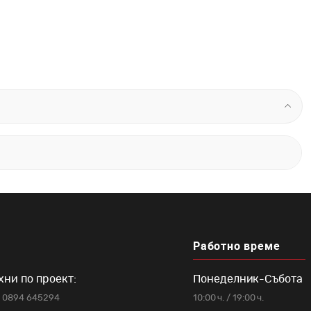
Работно време
хни по проект:
Понеделник-Събота
0894 645294
10:00 ч. / 19:00 ч.