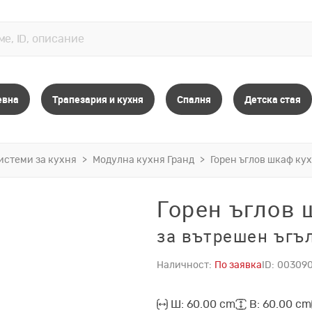
евна
Трапезария и кухня
Спалня
Детска стая
истеми за кухня
Модулна кухня Гранд
Горен ъглов шкаф ку
Горен ъглов 
за вътрешен ъгъ
Наличност:
По заявка
ID:
00309
Ш: 60.00 cm
В: 60.00 cm