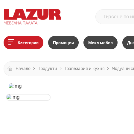
Категории
Промоции
Мека мебел
Дн
Начало
Продукти
Трапезария и кухня
Модулни с