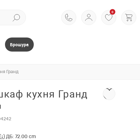
0
Брошура
хня Гранд
шкаф кухня Гранд
л
04242
ДБ: 72.00 cm