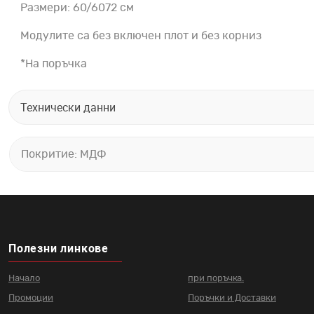
Размери: 60/6072 см
Модулите са без включен плот и
*На поръчка
Технически данни
Покритие: МДФ
Полезни линкове
Начало
при поръчка.
Промоции
Поръчки и Доставки