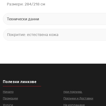
Размери: 284/218 см
Технически данни
Покритие: естествена кожа
Полезни линкове
Начало
при поръчка.
Промоции
Поръчки и Доставки
Услуги
На изплащане