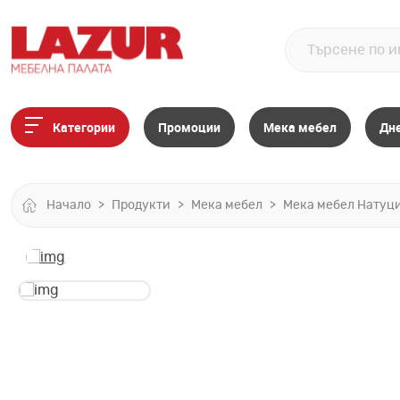
Категории
Промоции
Мека мебел
Дн
Начало
Продукти
Мека мебел
Мека мебел Натуц