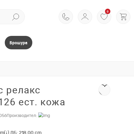
0
Брошура
с релакс
26 ест. кожа
056
Производител:
cm
ДБ: 218.00 cm