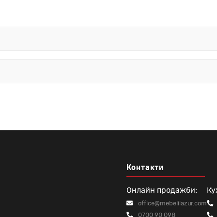
разн
Да
Контакти
Онлайн продажби:
Ку
office@mebelilazur.com
0700 90 098