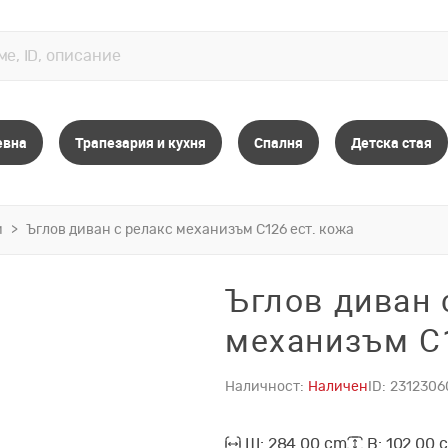
евна
Трапезария и кухня
Спалня
Детска стая
и
Ъглов диван с релакс механизъм C126 ест. кожа
Ъглов диван 
механизъм C1
Наличност:
Наличен
ID:
2312306
Ш: 284.00 cm
В: 102.00 