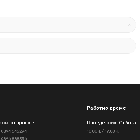
ообразие от
маски
Работно време
хни по проект:
Понеделник-Събота
0894 645294
10:00 ч. / 19:00 ч.
0896 888356