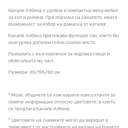
Канапе Албена е удобна и компактна мека мебел
за хол и дневна. При поръчка на канапето, имате
възможност за избор на дамаска от каталог.
Канапе Албена притежава функция сън, което Ви
осигурява допълнително спално място.
Разполага с възглавнички за подлакътници и
облегалната му част.
Размери: 85/195/80 см.
* Моля, обърнете се към нашите консултанти за
повече информация относно цветовете, в които
се предлага Канапе Албена.
* Цветовете на снимките могат да варират в
зависимост от настройките на екрана на Вашето