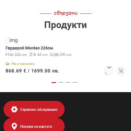
свързани
Продукти
Гардероб Мосбах 226см.
Ш:
226 cm
В:
62 cm
ДБ:
210 cm
- Не е наличен
868.69 € /
1699.00 лв.
Сервизно обслужване
Покажи на картата