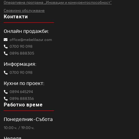
Оперативна програма „Иновации и
конкурентоспособност“
Сервизно обслужване
Контакти
Онлайн продажби:
office@mebelilazur.com
0700 90 098
0896 888305
Информация:
0700 90 098
Кухни по проект:
0894 645294
0896 888356
Работно време
Понеделник-Събота
10:00 ч. / 19:00 ч.
Неделя