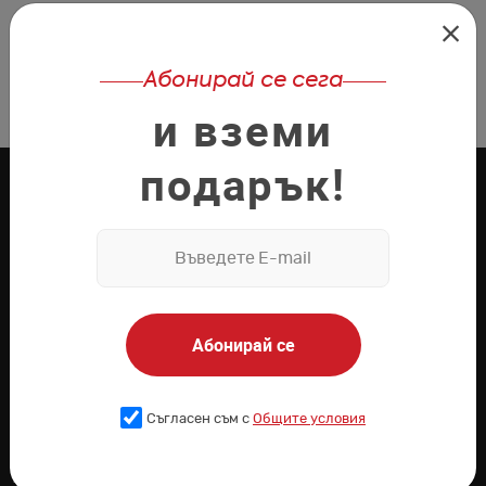
Абонирай се сега
и вземи
подарък!
Сервизно обслужване
Покажи на картата
Абонирай се
Полезни линкове
Съгласен съм с
Общите условия
Начало
Промоции
Услуги