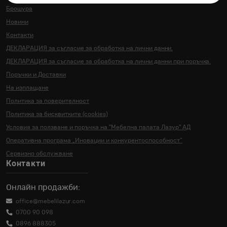
Брошура
Новини
Контакти
ДЕКЛАРАЦИЯ за съгласие за
обработка на лични данни.
ДЕКЛАРАЦИЯ за съгласие за
обработка на лични данни
при поръчка.
Поръчки и Доставки
На изплащане
Политика за поверителност
Политика за бисквитките (cookies)
Условия за ползване и поръчка на
"Мебелна палата Лазур" АД
Оперативна програма „Иновации и
конкурентоспособност“
Сервизно обслужване
Контакти
Онлайн продажби:
office@mebelilazur.com
0700 90 098
0896 888305