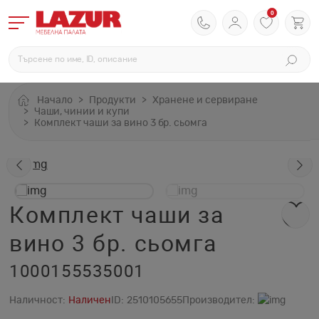
0
Начало
Продукти
Хранене и сервиране
Чаши, чинии и купи
Комплект чаши за вино 3 бр. сьомга
Комплект чаши за
вино 3 бр. сьомга
1000155535001
Наличност:
Наличен
ID:
2510105655
Производител: