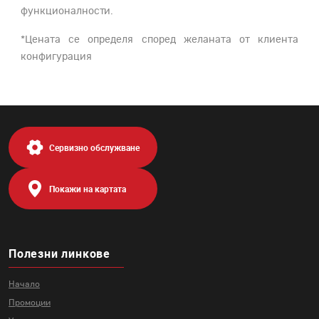
функционалности.
*Цената се определя според желаната от клиента
конфигурация
Сервизно обслужване
Покажи на картата
Полезни линкове
Начало
Промоции