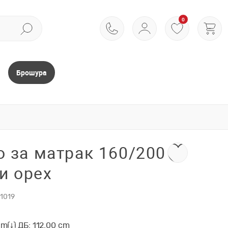
0
Брошура
 за матрак 160/200
и орех
1019
cm
ДБ: 112.00 cm