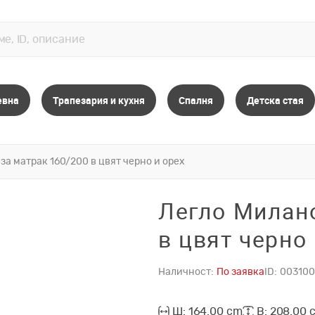
евна
Трапезария и кухня
Спалня
Детска стая
за матрак 160/200 в цвят черно и орех
Легло Милано
в цвят черно 
Наличност:
По заявка
ID:
003100
Ш: 164.00 cm
В: 208.00 