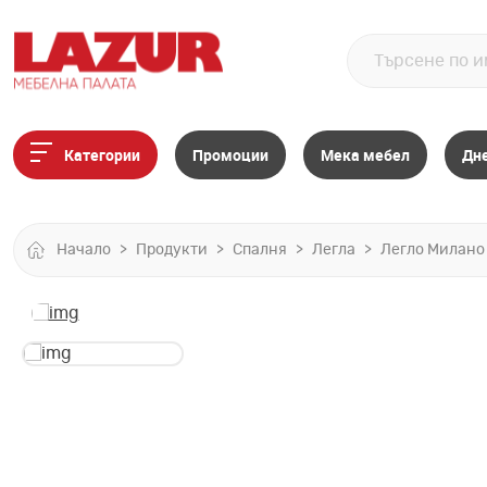
Категории
Промоции
Мека мебел
Дн
Начало
Продукти
Спалня
Легла
Легло Милано 