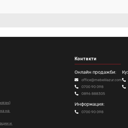
Контакти
Онлайн продажби:
Ку
office@mebelilazur.com
0700 90 098
0896 888305
okies)
Информация:
чка на
0700 90 098
вации и