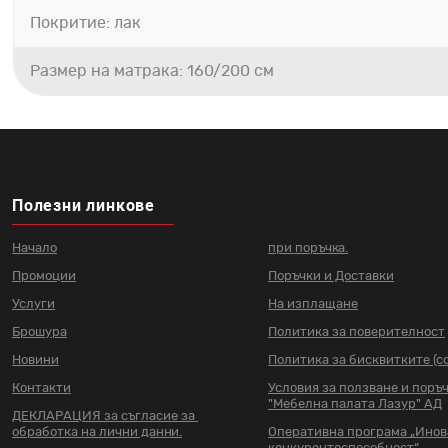
Покритие: лак
Размер на матрака: 160/200 см
Полезни линкове
Начало
при поръчка.
Промоции
Поръчки и Доставки
Услуги
На изплащане
Брошура
Политика за поверителност
Новини
Политика за бисквитките (co
Контакти
Условия за ползване и поръ
"Мебелна палата Лазур" АД
ДЕКЛАРАЦИЯ за съгласие за
обработка на лични данни.
Оперативна програма „Ино