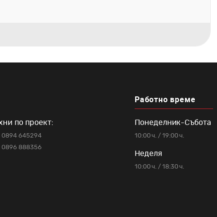
Работно време
хни по проект:
Понеделник-Събота
0894 645294
10:00 ч. / 19:00 ч.
0896 888356
Неделя
10:00 ч. / 18:30 ч.