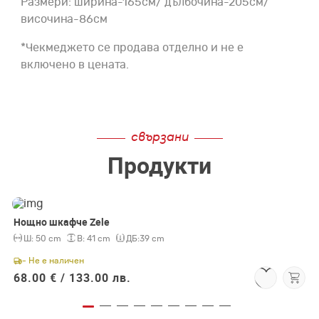
Размери: ширина-165см/ дълбочина-205см/
височина-86см
*Чекмеджето се продава отделно и не е
включено в цената.
свързани
Продукти
Нощно шкафче Zele
Ш:
50 cm
В:
41 cm
ДБ:
39 cm
- Не е наличен
68.00 € /
133.00 лв.