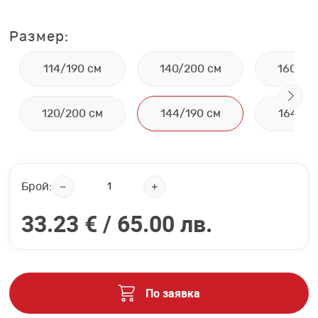
Размер:
114/190 см
140/200 см
160/20
120/200 см
144/190 см
164/19
Брой:
33.23 € /
65.00 лв.
По заявка