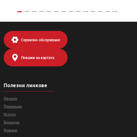
Сервизно обслужване
Покажи на картата
Полезни линкове
Начало
Промоции
Услуги
Брошура
Новини