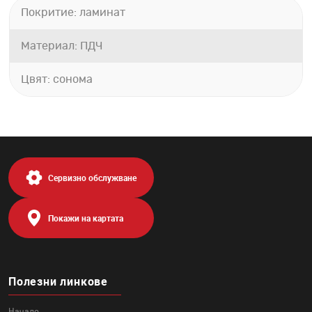
Покритие: ламинат
Материал: ПДЧ
Цвят: сонома
Сервизно обслужване
Покажи на картата
Полезни линкове
Начало