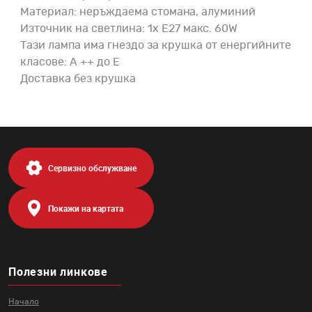
Материал: неръждаема стомана, алуминий
Източник на светлина: 1x E27 макс. 60W
Тази лампа има гнездо за крушка от енергийните
класове: A ++ до E
Доставка без крушка
Сервизно обслужване
Покажи на картата
Полезни линкове
Начало