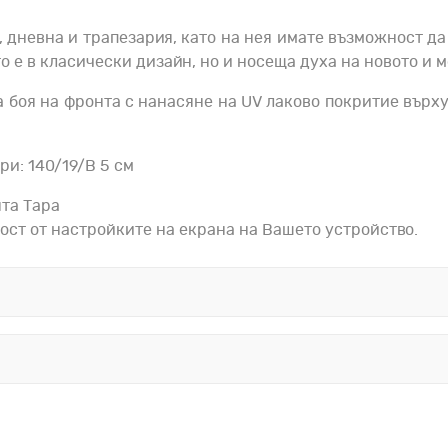
, дневна и трапезария, като на нея имате възможност д
то е в класически дизайн, но и носеща духа на новото и
а боя на фронта с нанасяне на UV лаково покритие върху
ри: 140/19/В 5 см
ята Тара
ост от настройките на екрана на Вашето устройство.
разн
Да