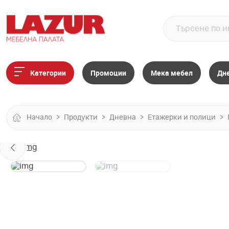
Категории
Промоции
Мека мебел
Дн
Начало
Продукти
Дневна
Етажерки и полици