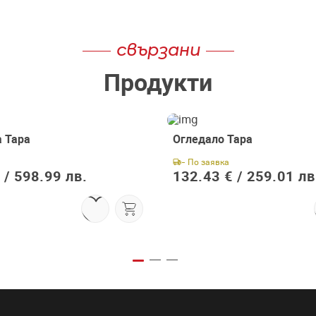
свързани
Продукти
а Тара
Огледало Тара
- По заявка
 /
598.99 лв.
132.43 € /
259.01 лв