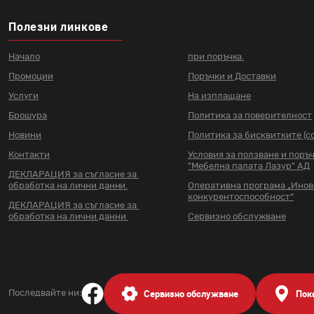
Полезни линкове
Начало
при поръчка.
Промоции
Поръчки и Доставки
Услуги
На изплащане
Брошура
Политика за поверителност
Новини
Политика за бисквитките (co
Контакти
Условия за ползване и поръ
"Мебелна палата Лазур" АД
ДЕКЛАРАЦИЯ за съгласие за
обработка на лични данни.
Оперативна програма „Ино
конкурентоспособност“
ДЕКЛАРАЦИЯ за съгласие за
обработка на лични данни
Сервизно обслужване
Сервизно обслужване
Пок
Последвайте ни: