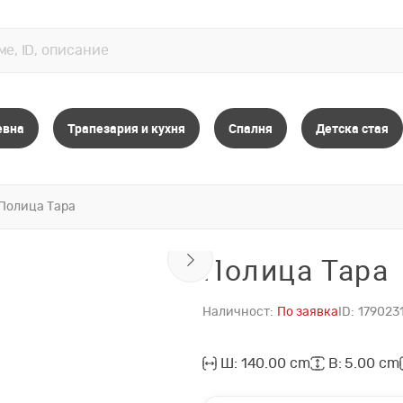
евна
Трапезария и кухня
Спалня
Детска стая
Полица Тара
Полица Тара
Наличност:
По заявка
ID:
179023
Ш: 140.00 cm
В: 5.00 cm