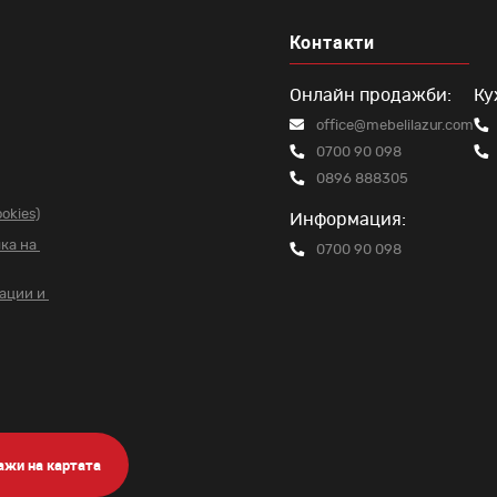
Контакти
Онлайн продажби:
Ку
office@mebelilazur.com
0700 90 098
0896 888305
okies)
Информация:
чка на
0700 90 098
вации и
ажи на картата