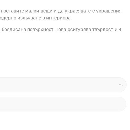
а поставите малки вещи и да украсявате с украшения
 модерно излъчване в интериора.
 боядисана повърхност. Това осигурява твърдост и 4
ообразие от
маски