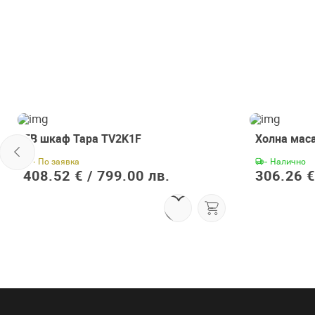
ТВ шкаф Тара TV2K1F
Холна мас
- По заявка
- Налично
408.52 € /
799.00 лв.
306.26 €