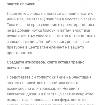
златен полилей
Издигнете декора на дома си до нови висоти с
нашия зашеметяващ полилей в блестящо златно.
Това изящно произведение е проектирано така,
че да добави нотка блясък и изтънченост във
всяка стая. Със своето елегантно метално тяло и
завладяващ дизайн той със сигурност ще се
превърне в централен елемент на вашето
пространство.
Създайте атмосфера, която оставя трайно
впечатление
Представете си топлото сияние на блестящия
златен полилей, който осветява вашата
всекидневна или трапезария. Неговият
елегантен дизайн и блестящо златно покритие
създават завладяваща атмосфера, която ще