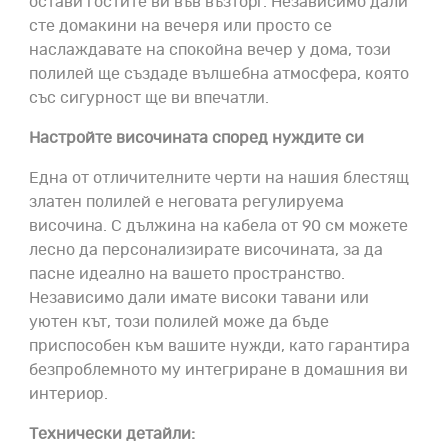
остави гостите ви във възторг. Независимо дали
сте домакини на вечеря или просто се
наслаждавате на спокойна вечер у дома, този
полилей ще създаде вълшебна атмосфера, която
със сигурност ще ви впечатли.
Настройте височината според нуждите си
Една от отличителните черти на нашия блестящ
златен полилей е неговата регулируема
височина. С дължина на кабела от 90 см можете
лесно да персонализирате височината, за да
пасне идеално на вашето пространство.
Независимо дали имате високи тавани или
уютен кът, този полилей може да бъде
приспособен към вашите нужди, като гарантира
безпроблемното му интегриране в домашния ви
интериор.
Технически детайли: