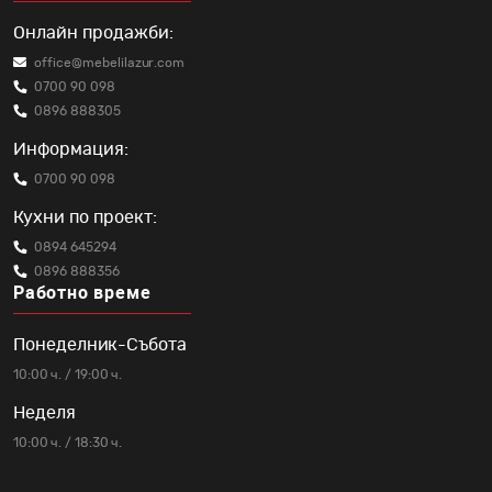
Онлайн продажби:
office@mebelilazur.com
0700 90 098
0896 888305
Информация:
0700 90 098
Кухни по проект:
0894 645294
0896 888356
Работно време
Понеделник-Събота
10:00 ч. / 19:00 ч.
Неделя
10:00 ч. / 18:30 ч.