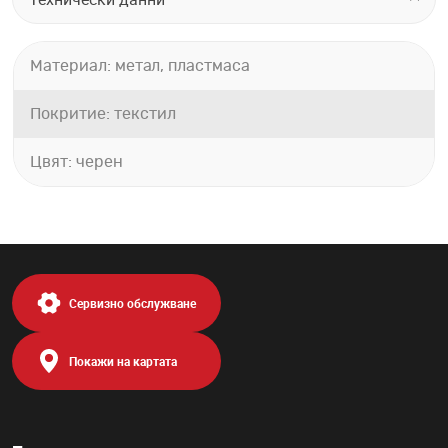
Материал: метал, пластмаса
Покритие: текстил
Цвят: черен
Сервизно обслужване
Покажи на картата