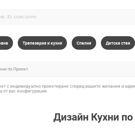
евна
Трапезария и кухня
Спалня
Детска стая
хни по Проект
ект с индивидуално проектиране според вашите желания и идеи.
та от вас конфигурация.
Дизайн Кухни по