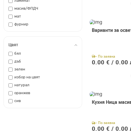
ламинат
масив/ФПДЧ
мат
фурнир
Варианти за осв
Цвят
бял
- По заявка
0.00 € /
0.00 
дъб
зелен
избор на цвят
натурал
оранжев
Кухня Ница маси
сив
- По заявка
0.00 € /
0.00 