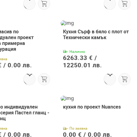
масив по
Кухня Сърф в бяло с плот от
дуален проект
Технически камък
 примерна
урация
- Налично
6263.33 € /
явка
 /
0.00 лв.
12250.01 лв.
по индивидуален
кухня по проект Nuances
серия Пастел гланц -
анц
явка
- По заявка
 /
0.00 лв.
0.00 € /
0.00 лв.