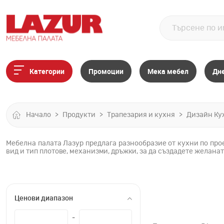
Категории
Промоции
Мека мебел
Дн
Начало
Продукти
Трапезария и кухня
Дизайн Ку
Мебелна палата Лазур предлага разнообразие от кухни по про
вид и тип плотове, механизми, дръжки, за да създадете желана
Ценови диапазон
-