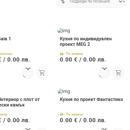
aia 1
Кухня по индивидуален
проект MEG 2
наличен
- По заявка
 /
0.00 лв.
0.00 € /
0.00 лв.
нтериор с плот от
Кухня по проект Фантастико
ески камък
явка
- По заявка
 /
0.00 лв.
0.00 € /
0.00 лв.