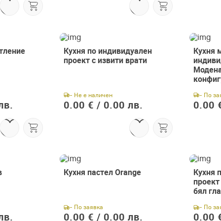
етление
Кухня по индивидуален
Кухня 
проект с извити врати
индиви
Модена
конфиг
- Не е наличен
- По за
лв.
0.00 € /
0.00 лв.
0.00 €
в
Кухня пастел Orange
Кухня 
проект 
бял гл
- По заявка
- По за
лв.
0.00 € /
0.00 лв.
0.00 €