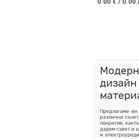
0.00 € /
0.00 
Модерн
дизайн
матери
Предлагаме ви
различни съчет
покритие, какт
дадем съвет и 
и електроуреди