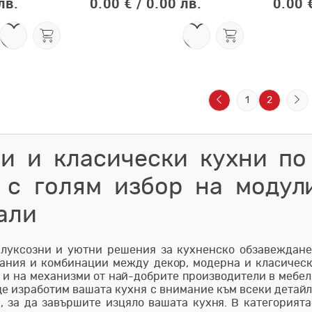
лв.
0.00 € /
0.00 лв.
0.00 €
1
2
и и класически кухни по
 с голям избор на модули
али
 луксозни и уютни решения за кухненско обзавеждане
ания и комбинации между декор, модерна и класическа
о и на механизми от най-добрите производители в мебел
ще изработим вашата кухня с внимание към всеки детайл
, за да завършите изцяло вашата кухня. В категория