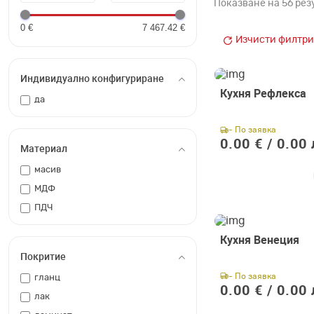
Показване на 56 рез
0 €
7 467.42 €
Изчисти филтри
Индивидуално конфигуриране
Кухня Рефлекса
да
- По заявка
0.00 € /
0.00 
Материал
масив
МДФ
ПДЧ
Кухня Венеция
Покритие
- По заявка
гланц
0.00 € /
0.00 
лак