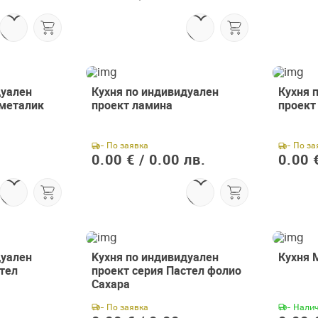
дуален
Кухня по индивидуален
Кухня 
 металик
проект ламина
проект
- По заявка
- По за
0.00 € /
0.00 лв.
0.00 €
дуален
Kухня по индивидуален
Кухня 
тел
проект серия Пастел фолио
Сахара
- По заявка
- Нали