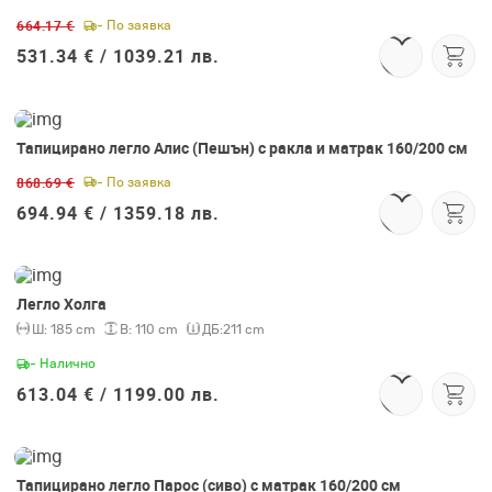
664.17 €
- По заявка
531.34 € /
1039.21 лв.
Тапицирано легло Алис (Пешън) с ракла и матрак 160/200 см
-20%
868.69 €
- По заявка
694.94 € /
1359.18 лв.
Легло Холга
Ш:
185 cm
В:
110 cm
ДБ:
211 cm
- Налично
613.04 € /
1199.00 лв.
Тапицирано легло Парос (сиво) с матрак 160/200 см