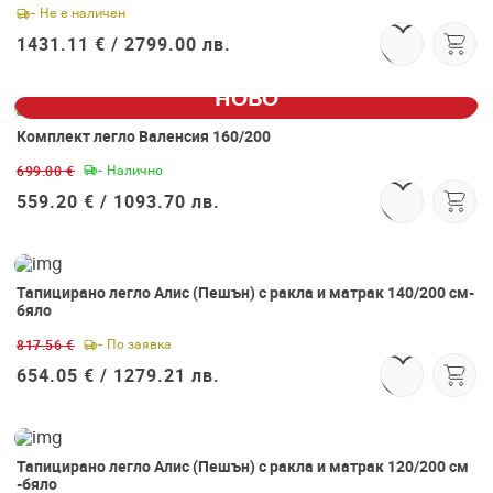
- Не е наличен
1431.11 € /
2799.00 лв.
НОВО
Комплект легло Валенсия 160/200
-19%
699.00 €
- Налично
559.20 € /
1093.70 лв.
Тапицирано легло Алис (Пешън) с ракла и матрак 140/200 см-
-19%
бяло
817.56 €
- По заявка
654.05 € /
1279.21 лв.
Тапицирано легло Алис (Пешън) с ракла и матрак 120/200 см
-19%
-бяло