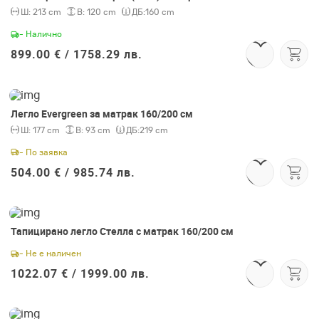
Ш:
213 cm
В:
120 cm
ДБ:
160 cm
- Налично
899.00 € /
1758.29 лв.
Легло Evergreen за матрак 160/200 см
Ш:
177 cm
В:
93 cm
ДБ:
219 cm
- По заявка
504.00 € /
985.74 лв.
Тапицирано легло Стелла с матрак 160/200 см
- Не е наличен
1022.07 € /
1999.00 лв.