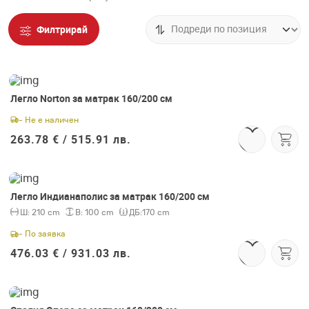
Филтрирай
Легло Norton за матрак 160/200 см
- Не е наличен
263.78 € /
515.91 лв.
Легло Индианаполис за матрак 160/200 см
Ш:
210 cm
В:
100 cm
ДБ:
170 cm
- По заявка
476.03 € /
931.03 лв.