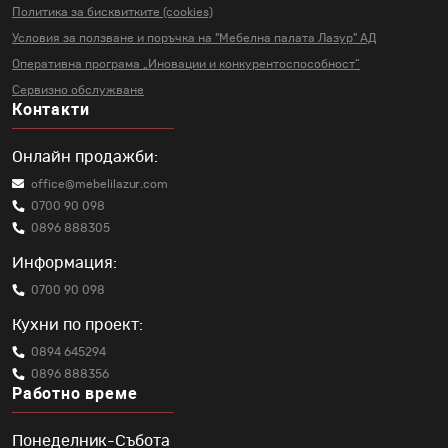
двойно легло, спални легла с включен матрак,
Политика за бисквитките (cookies)
легло сандвич с повдигащ механизъм, легло с
Условия за ползване и поръчка на
"Мебелна палата Лазур" АД
повдигащ механизъм и подматрачна рамка и
Оперативна програма „Иновации и
конкурентоспособност“
изберете най-доброто за вас. Мебелна палата
Лазур е повече от 25 години на пазара на мебели
Сервизно обслужване
Контакти
и с богатия си натрупан опит се стремим да
предложим на нашите клиенти оптимални
съчетания от изгодна цена и високо качество.
Онлайн продажби:
Следете и специалните ни предложения за легла
на промоция, легла с матраци и разгледайте
office@mebelilazur.com
нашите легла цени и намаления.
0700 90 098
0896 888305
Информация:
0700 90 098
Кухни по проект:
0894 645294
0896 888356
Работно време
Понеделник-Събота