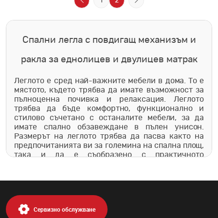
1
2
Спални легла с повдигащ механизъм и
ракла за еднолицев и двулицев матрак
Леглото е сред най-важните мебели в дома. То е
мястото, където трябва да имате възможност за
пълноценна почивка и релаксация. Леглото
трябва да бъде комфортно, функционално и
стилово съчетано с останалите мебели, за да
имате спално обзавеждане в пълен унисон.
Размерът на леглото трябва да пасва както на
предпочитанията ви за големина на спална площ,
така и да е съобразено с практичното
разпределение на всички спални мебели, за да
можете лесно и удобно да се възползвате
максимално от пространството в своята спалня.
Погрижили сме се да подберем практични и
стилни легла, които да ви предоставят
Сервизно обслужване
необходимия комфорт както за почивка, така и за