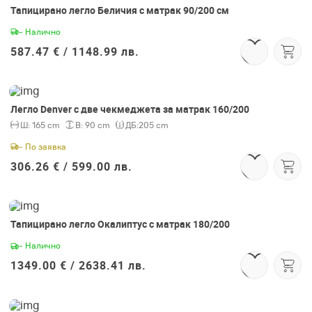
Тапицирано легло Беличия с матрак 90/200 см
- Налично
Съгласен съм с
Общите условия
587.47 € /
1148.99 лв.
Легло Denver с две чекмеджета за матрак 160/200
Ш:
165 cm
В:
90 cm
ДБ:
205 cm
- По заявка
306.26 € /
599.00 лв.
Тапицирано легло Окалиптус с матрак 180/200
- Налично
1349.00 € /
2638.41 лв.