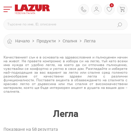
0
Начало
Продукти
Спалня
Легла
Качественият сън е в основата на здравословния и пълноценен начин
на живот. Не правете компромис в избора си на легло, тъй като всеки
има нужда от удобно легло, на което да си отпочива пълноценно,
чувствайки се комфортно и уютно в своя дом. Разгледайте и изберете
най-подходящия за вас вариант за легло или спалня сред голямото
разнообразие от качествени здрави легла с различни
функционалности. Поставете акцента в обзавеждането на спалнята с
красиво легло от дървесина или пък спалня от висококачествени
материали, която ще бъде интериорен акцент в душата на вашия дом –
спалнята.
Легла
Показване на 58 резултата