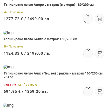
Тапицирано легло Адоро с матрак (мемори) 180/200 см
- По заявка
1277.72 € /
2499.00 лв.
Тапицирано легло Белла с матрак 160/200 см
Абонирай се сега
- По заявка
и вземи
1124.33 € /
2199.00 лв.
подарък!
Тапицирано легло Алис (Пешън) с ракла и матрак 160/200 см
-20%
- бяло
868.69 €
- По заявка
694.95 € /
1359.20 лв.
Абонирай се