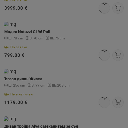
3999.00 €
Модел Natuzzi C196 Poli
Ш:
78 cm
В:
70 cm
ДБ:
76 cm
- По заявка
799.00 €
Ъглов диван Жизел
Ш:
256 cm
В:
99 cm
ДБ:
208 cm
- Не е наличен
1179.00 €
Диван тройка Alya с механизъм за сън