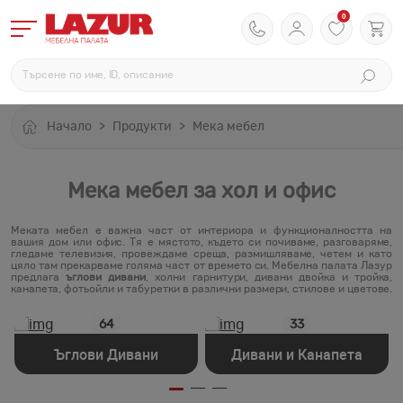
0
Начало
Продукти
Мека мебел
Мека мебел за хол и офис
Меката мебел е важна част от интериора и функционалността на
вашия дом или офис. Тя е мястото, където си почиваме, разговаряме,
гледаме телевизия, провеждаме среща, размишляваме, четем и като
цяло там прекарваме голяма част от времето си. Мебелна палата Лазур
предлага
ъглови дивани
, холни гарнитури, дивани двойка и тройка,
канапета, фотьойли и табуретки в различни размери, стилове и цветове.
64
33
Ъглови Дивани
Дивани и Канапета