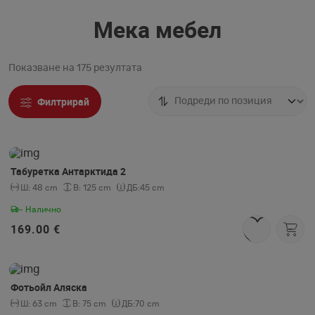
Мека мебел
Показване на 175 резултата
Филтрирай
Табуретка Антарктида 2
Ш:
48 cm
В:
125 cm
ДБ:
45 cm
- Налично
169.00 €
Фотьойл Аляска
Ш:
63 cm
В:
75 cm
ДБ:
70 cm