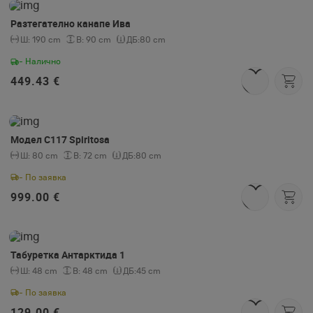
Разтегателно канапе Ива
Ш:
190 cm
В:
90 cm
ДБ:
80 cm
- Налично
449.43 €
Модел C117 Spiritosa
Ш:
80 cm
В:
72 cm
ДБ:
80 cm
- По заявка
999.00 €
Табуретка Антарктида 1
Ш:
48 cm
В:
48 cm
ДБ:
45 cm
- По заявка
129.00 €