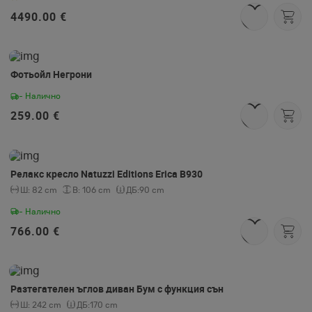
4490.00 €
Фотьойл Негрони
- Налично
259.00 €
Релакс кресло Natuzzi Editions Erica В930
Ш:
82 cm
В:
106 cm
ДБ:
90 cm
- Налично
766.00 €
Разтегателен ъглов диван Бум с функция сън
Ш:
242 cm
ДБ:
170 cm