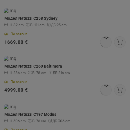
Модел Natuzzi C258 Sydney
Ш:
82 cm
В:
111 cm
ДБ:
93 cm
- По заявка
1669.00 €
Модел Natuzzi C260 Baltimora
Ш:
286 cm
В:
78 cm
ДБ:
216 cm
- По заявка
4999.00 €
Модел Natuzzi C197 Modus
Ш:
306 cm
В:
76 cm
ДБ:
306 cm
- По заявка