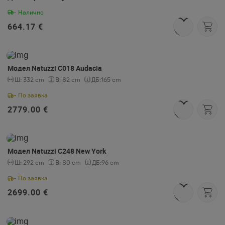
- Налично
664.17 €
Модел Natuzzi C018 Audacia
Ш:
332 cm
В:
82 cm
ДБ:
165 cm
- По заявка
2779.00 €
Модел Natuzzi C248 New York
Ш:
292 cm
В:
80 cm
ДБ:
96 cm
- По заявка
2699.00 €