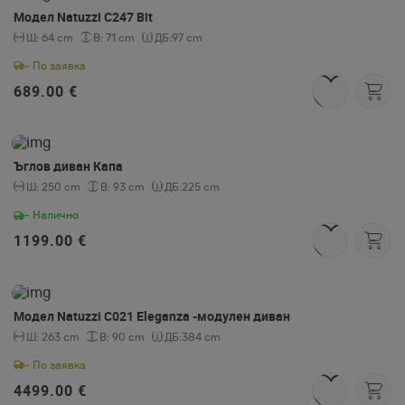
Модел Natuzzi C247 Bit
Ш:
64 cm
В:
71 cm
ДБ:
97 cm
- По заявка
689.00 €
Ъглов диван Капа
Ш:
250 cm
В:
93 cm
ДБ:
225 cm
- Налично
1199.00 €
Модел Natuzzi C021 Eleganza -модулен диван
Ш:
263 cm
В:
90 cm
ДБ:
384 cm
- По заявка
4499.00 €