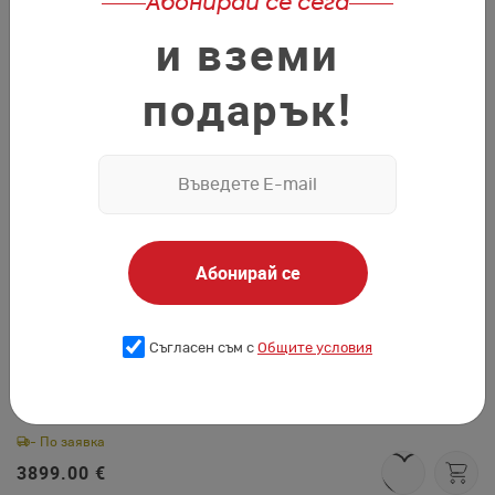
Абонирай се сега
Релакс фотьойл Норман
и вземи
Ш:
86 cm
В:
81 cm
ДБ:
99 cm
- Налично
подарък!
306.26 €
Ъглов диван Поларис
Ш:
313 cm
В:
90 cm
ДБ:
226 cm
- По заявка
Абонирай се
1982.00 €
Съгласен съм с
Общите условия
Модел Natuzzi C259 Boston
Ш:
312 cm
В:
82 cm
ДБ:
312 cm
- По заявка
3899.00 €