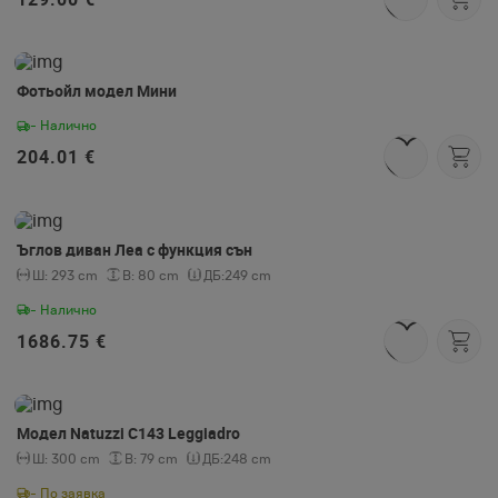
Фотьойл модел Мини
- Налично
204.01 €
Ъглов диван Леа с функция сън
Ш:
293 cm
В:
80 cm
ДБ:
249 cm
- Налично
1686.75 €
Модел Natuzzi C143 Leggiadro
Ш:
300 cm
В:
79 cm
ДБ:
248 cm
- По заявка