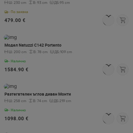
Ш:
230 cm
В:
93 cm
ДБ:
95 cm
- По заявка
479.00 €
Модел Natuzzi C142 Portento
Ш:
200 cm
В:
78 cm
ДБ:
109 cm
- Налично
1584.90 €
Разтегателен ъглов диван Монти
Ш:
258 cm
В:
74 cm
ДБ:
219 cm
- Налично
1098.00 €