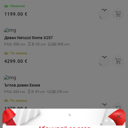
- Налично
1199.00 €
Диван Natuzzi Roma Х257
Ш:
258 cm
В:
92 cm
ДБ:
108 cm
- По заявка
4299.00 €
Ъглов диван Емма
Ш:
262 cm
В:
81 cm
ДБ:
215 cm
- По заявка
1378.00 €