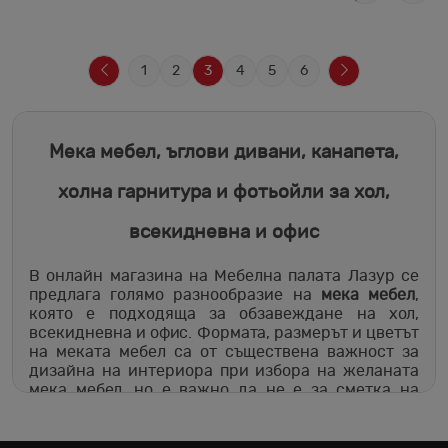
1
2
3
4
5
6
Мека мебел, ъглови дивани, канапета,
холна гарнитура и фотьойли за хол,
всекидневна и офис
В онлайн магазина на Мебелна палата Лазур се
предлага голямо разнообразие на
мека мебел
,
която е подходяща за обзавеждане на хол,
всекидневна и офис. Формата, размерът и цветът
на меката мебел са от съществена важност за
дизайна на интериора при избора на желаната
мека мебел, но е важно да не е за сметка на
функционалността и предназначението й. Тъй
като това е скъпа мебел с много приложения,
трябва да се избира внимателно и да се