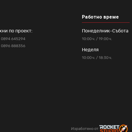
Работно време
хни по проект:
Понеделник-Събота
0894 645294
10:00 ч. / 19:00 ч.
0896 888356
Неделя
10:00 ч. / 18:30 ч.
Изработено от: