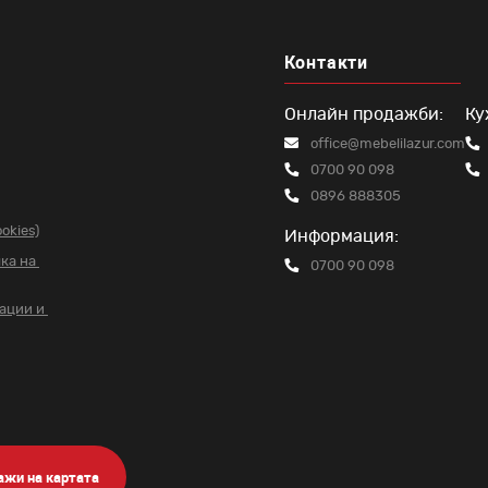
Контакти
Онлайн продажби:
Ку
office@mebelilazur.com
0700 90 098
0896 888305
okies)
Информация:
чка на
0700 90 098
вации и
ажи на картата