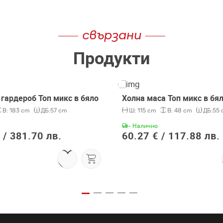
свързани
Продукти
гардероб Топ микс в бяло
Холна маса Топ микс в бя
В:
183 cm
ДБ:
57 cm
Ш:
115 cm
В:
48 cm
ДБ:
55 
- Налично
 /
381.70 лв.
60.27 € /
117.88 лв.