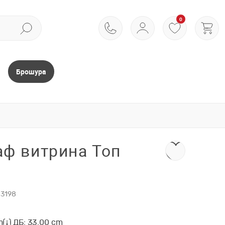
0
Брошура
ф витрина Топ
3198
m
ДБ: 33.00 cm