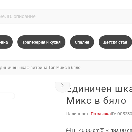
евна
Трапезария и кухня
Спалня
Детска стая
диничен шкаф витрина Топ Микс в бяло
Единичен шка
Микс в бяло
Наличност:
По заявка
ID:
003230
Ш: 40.00 cm
В: 183.00 c