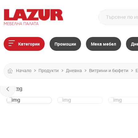
Категории
Промоции
Мека мебел
Дн
Начало
Продукти
Дневна
Витрини и бюфети
Е