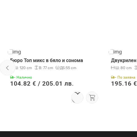
Бюро Топ микс в бяло и сонома
Двукрилен 
Ш:
120 cm
В:
77 cm
ДБ:
55 cm
Ш:
80 cm
- Налично
- По заявка
104.82 € /
205.01 лв.
195.16 €