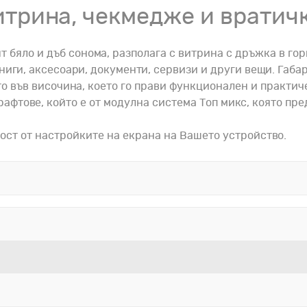
итрина, чекмедже и вратич
бяло и дъб сонома, разполага с витрина с дръжка в горн
иги, аксесоари, документи, сервизи и други вещи. Габа
о във височина, което го прави функционален и практич
рафтове, който е от модулна система Топ микс, която п
ост от настройките на екрана на Вашето устройство.