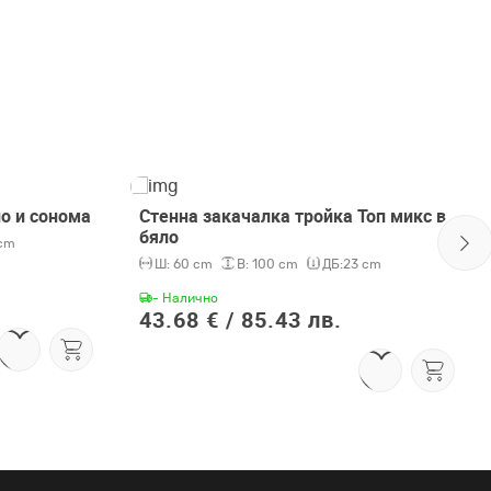
ло и сонома
Стенна закачалка тройка Топ микс в
бяло
cm
Ш:
60 cm
В:
100 cm
ДБ:
23 cm
- Налично
43.68 € /
85.43 лв.