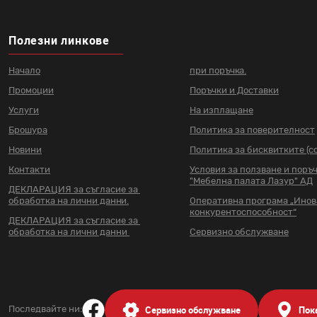
Полезни линкове
Начало
при поръчка.
Промоции
Поръчки и Доставки
Услуги
На изплащане
Брошура
Политика за поверителност
Новини
Политика за бисквитките (co
Контакти
Условия за ползване и поръ
"Мебелна палата Лазур" АД
ДЕКЛАРАЦИЯ за съгласие за
обработка на лични данни.
Оперативна програма „Ино
конкурентоспособност“
ДЕКЛАРАЦИЯ за съгласие за
обработка на лични данни
Сервизно обслужване
Сервизно обслужване
Пок
Последвайте ни: