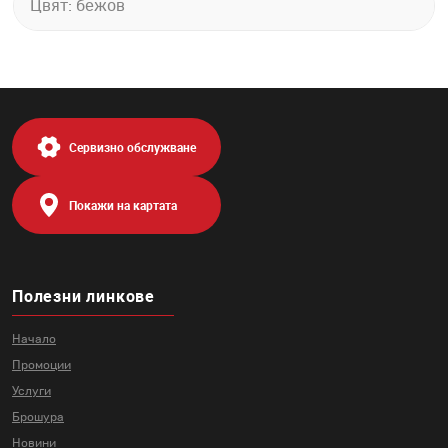
Цвят: бежов
Сервизно обслужване
Покажи на картата
Полезни линкове
Начало
Промоции
Услуги
Брошура
Новини