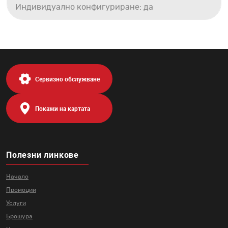
Индивидуално конфигуриране: да
Сервизно обслужване
Покажи на картата
Полезни линкове
Начало
Промоции
Услуги
Брошура