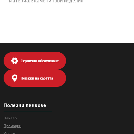
Материал: каменинови изделия
Сервизно обслужване
Покажи на картата
Полезни линкове
Начало
Промоции
Услуги