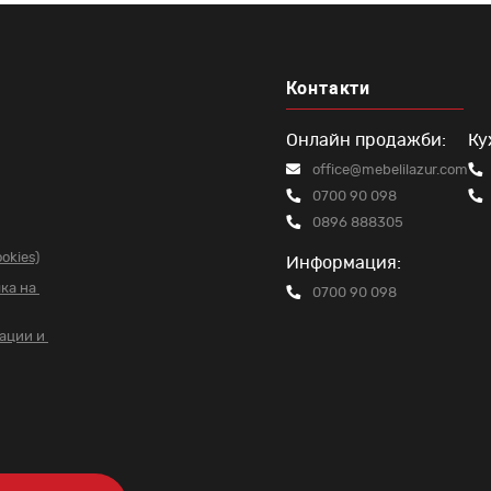
Контакти
Онлайн продажби:
Ку
office@mebelilazur.com
0700 90 098
0896 888305
okies)
Информация:
чка на
0700 90 098
вации и