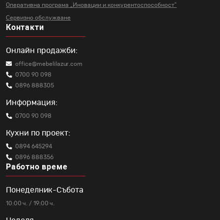
Оперативна програма „Иновации и
конкурентоспособност“
Сервизно обслужване
Контакти
Онлайн продажби:
office@mebelilazur.com
0700 90 098
0896 888305
Информация:
0700 90 098
Кухни по проект:
0894 645294
0896 888356
Работно време
Понеделник-Събота
10:00 ч. / 19:00 ч.