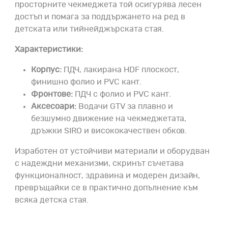
просторните чекмеджета той осигурява лесен
достъп и помага за поддържането на ред в
детската или тийнейджърската стая.
Характеристики:
Корпус:
ПДЧ, лакирана HDF плоскост,
финишно фолио и PVC кант.
Фронтове:
ПДЧ с фолио и PVC кант.
Аксесоари:
Водачи GTV за плавно и
безшумно движение на чекмеджетата,
дръжки SIRO и висококачествен обков.
Изработен от устойчиви материали и оборудван
с надеждни механизми, скринът съчетава
функционалност, здравина и модерен дизайн,
превръщайки се в практично допълнение към
всяка детска стая.