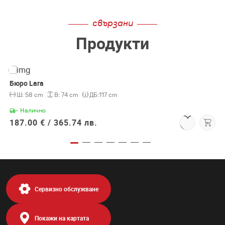
свързани
Продукти
Бюро Lara
Ш:
58 cm
В:
74 cm
ДБ:
117 cm
- Налично
187.00 € /
365.74 лв.
Сервизно обслужване
Покажи на картата