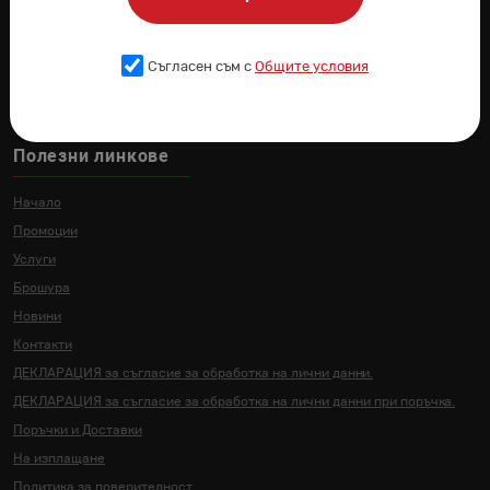
Покажи на картата
Съгласен съм с
Общите условия
Полезни линкове
Начало
Промоции
Услуги
Брошура
Новини
Контакти
ДЕКЛАРАЦИЯ за съгласие за
обработка на лични данни.
ДЕКЛАРАЦИЯ за съгласие за
обработка на лични данни
при поръчка.
Поръчки и Доставки
На изплащане
Политика за поверителност