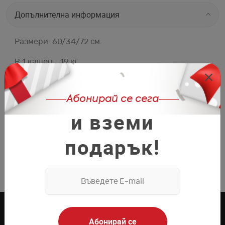
Допълнителна информация
Размери: 60/34/72 см.
В 1 кашон - 19 кг.
Технически данни
Абонирай се сега
и вземи
Покритие: МДФ
подарък!
Цвят: избор на цвят
Абонирай се
Сервизно обслужване