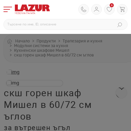
0
Начало
Продукти
Трапезария и кухня
Модулни системи за кухня
Кухненски шкафове Мишел
скш горен шкаф Мишел в 60/72 см ъглов
скш горен шкаф
Мишел в 60/72 см
ъглов
за вътрешен ъгъл