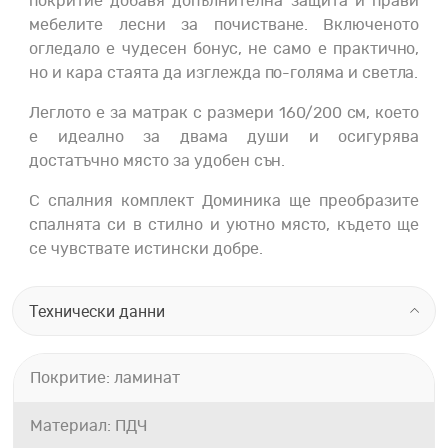
покритие добавя допълнителна защита и прави
мебелите лесни за почистване. Включеното
огледало е чудесен бонус, не само е практично,
но и кара стаята да изглежда по-голяма и светла.
Леглото е за матрак с размери 160/200 см, което
е идеално за двама души и осигурява
достатъчно място за удобен сън.
С спалния комплект Доминика ще преобразите
спалнята си в стилно и уютно място, където ще
се чувствате истински добре.
Технически данни
Покритие: ламинат
Материал: ПДЧ