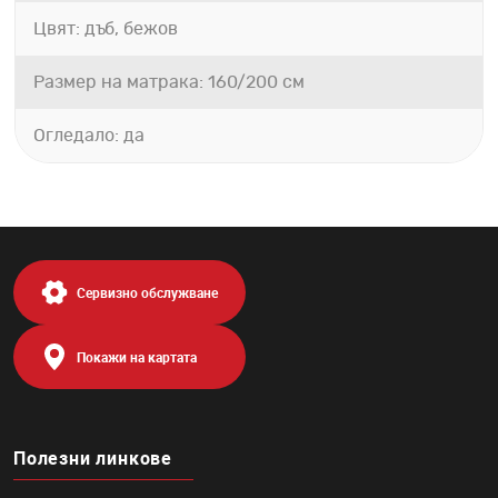
Цвят: дъб, бежов
Размер на матрака: 160/200 см
Огледало: да
Сервизно обслужване
Покажи на картата
Полезни линкове