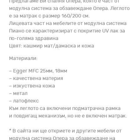
Предлагаме Ви спалня Опера, която е част от
модулна система за обзавеждане Опера. Леглото
е за матрак с размер 160/200 см.
Лицевата част на мебелите от модулна система
Пиано се характеризират с покритие UV лак за
по-голяма здравина
Цвят: кашмир мат/дамаска и кожа
Материали:
– Egger MFC 25мм, 18мм
– качествена материя
– изкуствена кожа
– метал
– латофлекс
Към леглото са включени подматрачна рамка
и повдигащ механизъм, но не е включен матрак.
* В сайта ни ще откриете и другите мебели от
модулна система Опера за обзавеждане на