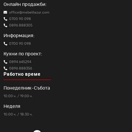
Онлайн продажби:
office@mebelilazur.com
0700 90 098
0896 888305
Информация:
0700 90 098
Кухни по проект:
0894 645294
0896 888356
Работно време
Понеделник-Събота
10:00 ч. / 19:00 ч.
Неделя
10:00 ч. / 18:30 ч.