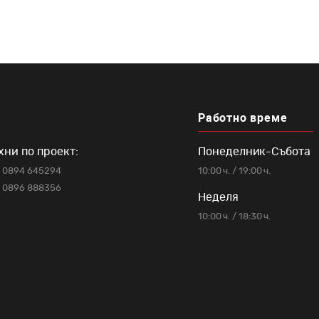
Работно време
хни по проект:
Понеделник-Събота
0894 645294
10:00 ч. / 19:00 ч.
0896 888356
Неделя
10:00 ч. / 18:30 ч.