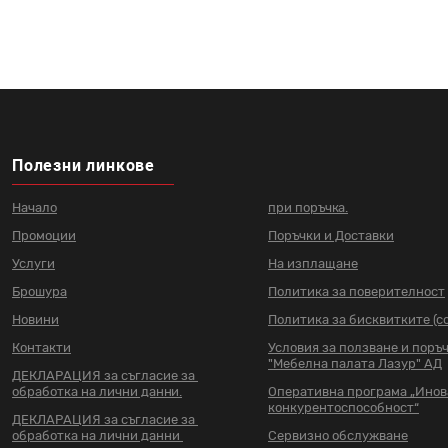
Полезни линкове
Начало
при поръчка.
Промоции
Поръчки и Доставки
Услуги
На изплащане
Брошура
Политика за поверителност
Новини
Политика за бисквитките (co
Контакти
Условия за ползване и поръ
"Мебелна палата Лазур" АД
ДЕКЛАРАЦИЯ за съгласие за
обработка на лични данни.
Оперативна програма „Ино
конкурентоспособност“
ДЕКЛАРАЦИЯ за съгласие за
обработка на лични данни
Сервизно обслужване