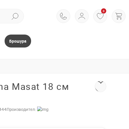
0
Брошура
na Masat 18 см
444
Производител: