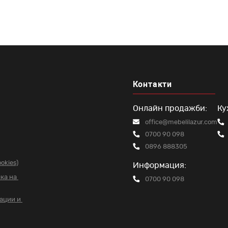
Контакти
Онлайн продажби:
Ку
office@mebelilazur.com
0700 90 098
0896 888305
okies)
Информация:
чка на
0700 90 098
вации и