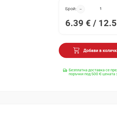
Брой:
6.39 € /
12.5
Добави в количк
Безплатна доставка се пре
поръчки под 500 € цената 
разн
Да