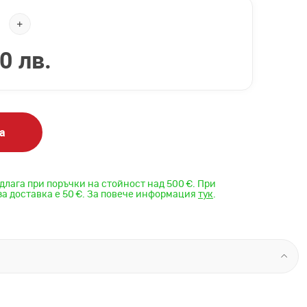
0 лв.
а
длага при поръчки на стойност над 500 €. При
за доставка е 50 €. За повече информация
тук
.
ообразие от
маски