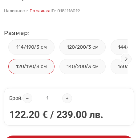
Наличност:
По заявка
ID:
0181116019
Размер:
114/190/3 см
120/200/3 см
144/190
120/190/3 см
140/200/3 см
160/200
Брой:
122.20 € /
239.00 лв.